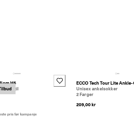
Biom H5
ECCO Tech Tour Lite Ankle-
o tekstil
Tilbud
Unisex ankelsokker
2 Farger
209,00 kr
este pris før kampanje