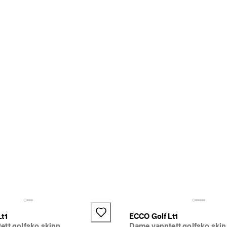
t1
ECCO Golf Lt1
ett golfsko skinn
Dame vanntett golfsko ski