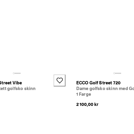
treet Vibe
ECCO Golf Street 720
ett golfsko skinn
Dame golfsko skinn med G
1 Farge
2 100,00 kr