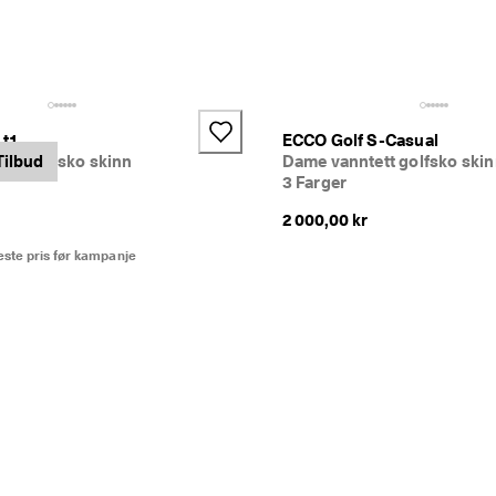
t1
ECCO Golf S-Casual
ett golfsko skinn
Tilbud
Dame vanntett golfsko ski
3 Farger
2 000,00 kr
este pris før kampanje