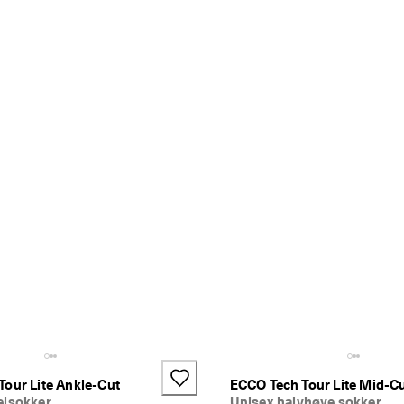
our Lite Ankle-Cut
ECCO Tech Tour Lite Mid-C
elsokker
Unisex halvhøye sokker