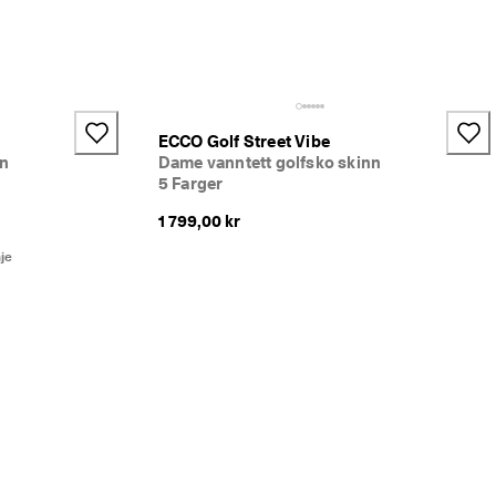
ECCO Golf Street Vibe
nn
Dame vanntett golfsko skinn
5 Farger
1 799,00 kr
je