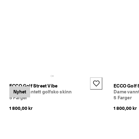
t
i
l 
5
0 
% 
r
a
b
a
t
t
: 
K
j
ECCO Golf Street Vibe
ECCO Golf S
ø
Dame vanntett golfsko skinn
Nyhet
Dame vannt
p 
5 Farger
5 Farger
n
å
1 800,00 kr
1 800,00 kr
★
★
★
★