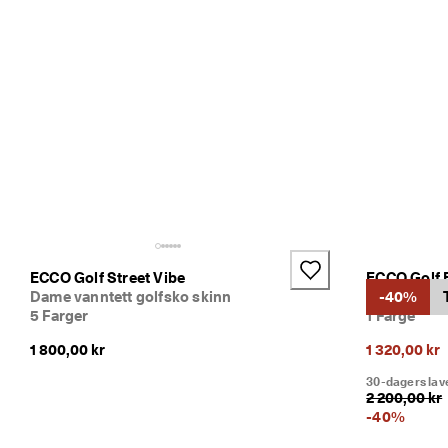
e
d 
n
å 
>
>
ECCO Golf Street Vibe
ECCO Golf 
Dame vanntett golfsko skinn
Dame golfsk
-40%
5 Farger
1 Farge
1 800,00 kr
1 320,00 kr
30-dagers lav
2 200,00 kr
-
40
%