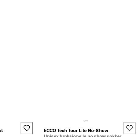
ut
ECCO Tech Tour Lite No-Show
Unisex funksjonelle no show sokker