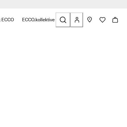
>>
k ECCO
ECCO.kollektive
olfs
atert til Vesker og tilbehør
 for å finne linker relatert til Salg
undermeny for å finne linker relatert til Utforsk ECCO
Åpne undermeny for å finne linker relatert til ECCO.