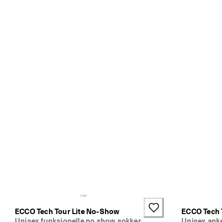
ECCO Tech Tour Lite No-Show
ECCO Tech T
Unisex funksjonelle no show sokker
Unisex ank