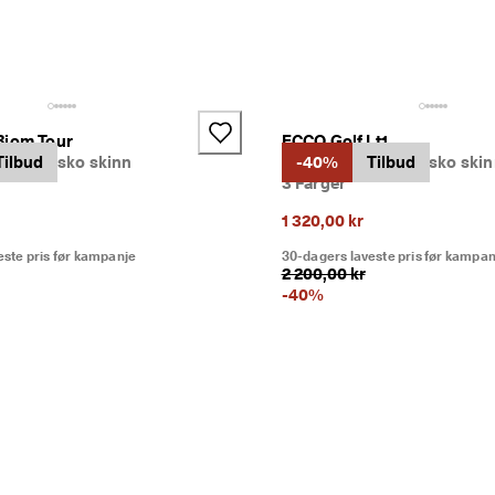
Biom Tour
ECCO Golf Lt1
ett golfsko skinn
Tilbud
Dame vanntett golfsko ski
-40%
Tilbud
3 Farger
1 320,00 kr
este pris før kampanje
30-dagers laveste pris før kampan
2 200,00 kr
-
40
%