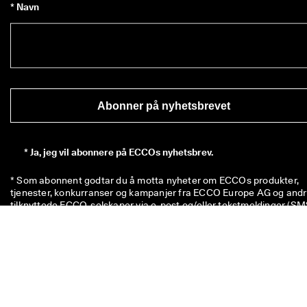
* Navn
Abonner på nyhetsbrevet
*
Ja, jeg vil abonnere på ECCOs nyhetsbrev.
* Som abonnent godtar du å motta nyheter om ECCOs produkter, 
tjenester, konkurranser og kampanjer fra ECCO Europe AG og andr
Klikk her
 for en oversikt over alle de relevante tilknyttede ECCO-
selskaper. Du bekrefter også at ECCO kan behandle 
personopplysningene dine, inkludert å plassere sporingspiksler og f
å personlig tilpasse nyhetsbrevene som sendes til deg, som 
beskrevet i vår 
personvernerklæring
. I personvernerklæringen kan d
også lese mer om rettighetene dine som den har registrert. Du kan 
avregistrere deg når som helst.