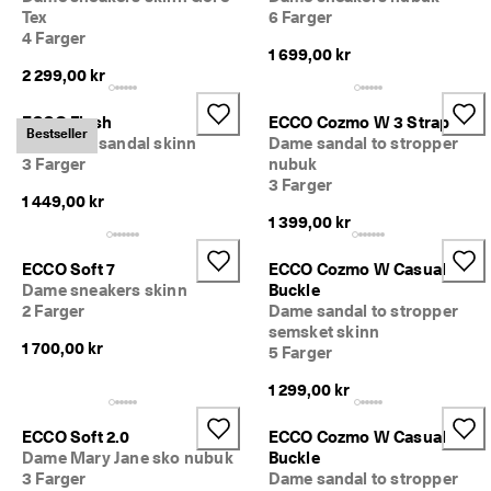
iv
Tex
6 Farger
e 
4 Farger
r
1 699,00 kr
a
2 299,00 kr
b
at
ECCO Flash
ECCO Cozmo W 3 Strap
te
Bestseller
Dame flat sandal skinn
Dame sandal to stropper
r 
3 Farger
nubuk
o
3 Farger
g 
1 449,00 kr
m
1 399,00 kr
y
e 
m
ECCO Soft 7
ECCO Cozmo W Casual
e
Dame sneakers skinn
Buckle
r. 
2 Farger
Dame sandal to stropper
Bl
semsket skinn
i 
1 700,00 kr
5 Farger
m
e
1 299,00 kr
d 
n
ECCO Soft 2.0
ECCO Cozmo W Casual
å 
Dame Mary Jane sko nubuk
Buckle
>
3 Farger
Dame sandal to stropper
>