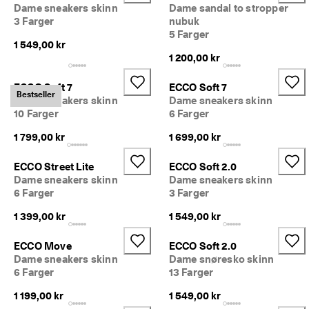
· 
Dame sneakers skinn
Dame sandal to stropper
O
3 Farger
nubuk
v
5 Farger
e
1 549,00 kr
r 
1 200,00 kr
1
3
ECCO Soft 7
ECCO Soft 7
5 
Bestseller
Dame sneakers skinn
Dame sneakers skinn
0
10 Farger
6 Farger
0
0 
1 799,00 kr
1 699,00 kr
b
e
ECCO Street Lite
ECCO Soft 2.0
k
Dame sneakers skinn
Dame sneakers skinn
r
e
6 Farger
3 Farger
f
1 399,00 kr
1 549,00 kr
t
e
d
ECCO Move
ECCO Soft 2.0
e 
Dame sneakers skinn
Dame snøresko skinn
a
6 Farger
13 Farger
n
m
1 199,00 kr
1 549,00 kr
e