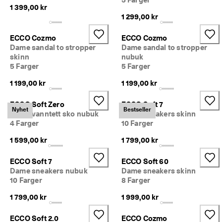
5
1 399,00 kr
0 
1 299,00 kr
% 
r
ECCO Cozmo
ECCO Cozmo
a
Dame sandal to stropper
Dame sandal to stropper
b
skinn
nubuk
a
5 Farger
5 Farger
t
t
1 199,00 kr
1 199,00 kr
: 
K
j
ECCO Soft Zero
ECCO Soft 7
Nyhet
Bestseller
ø
Dame vanntett sko nubuk
Dame sneakers skinn
p 
4 Farger
10 Farger
n
å
1 599,00 kr
1 799,00 kr
★
ECCO Soft 7
ECCO Soft 60
★
Dame sneakers nubuk
Dame sneakers skinn
★
10 Farger
8 Farger
★
★ 
1 799,00 kr
1 999,00 kr
4
,
3 
ECCO Soft 2.0
ECCO Cozmo