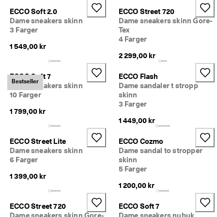
l
ECCO Soft 2.0
ECCO Street 720
d
Dame sneakers skinn
Dame sneakers skinn Gore-
e
3 Farger
Tex
ls
4 Farger
e
1 549,00 kr
r
2 299,00 kr
🤝 
E
ECCO Soft 7
ECCO Flash
Bestseller
C
Dame sneakers skinn
Dame sandaler t stropp
C
10 Farger
skinn
O 
3 Farger
C
1 799,00 kr
lu
1 449,00 kr
b: 
O
ECCO Street Lite
ECCO Cozmo
p
Dame sneakers skinn
Dame sandal to stropper
p
6 Farger
skinn
d
5 Farger
a
1 399,00 kr
g 
1 200,00 kr
at
tr
a
ECCO Street 720
ECCO Soft 7
kt
Dame sneakers skinn Gore-
Dame sneakers nubuk