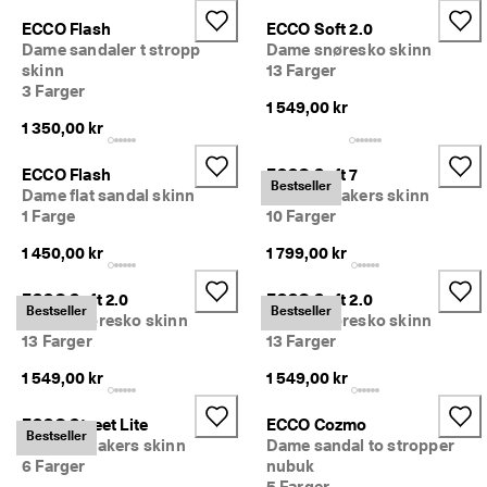
S
Salg
a
ECCO Flash
ECCO Soft 2.0
l
Dame sandaler t stropp
Dame snøresko skinn
g
skinn
13 Farger
Utforsk ECCO
e
3 Farger
t 
1 549,00 kr
h
1 350,00 kr
ECCO.kollektive
a
r 
ECCO Flash
ECCO Soft 7
s
Bestseller
Dame flat sandal skinn
Dame sneakers skinn
t
Min konto
1 Farge
10 Farger
a
Butikker
r
1 450,00 kr
1 799,00 kr
t
e
ECCO Soft 2.0
ECCO Soft 2.0
t
Bli ECCO-medlem og få tilgang til produktbelønninger, begrensede
Bestseller
Bestseller
Dame snøresko skinn
Dame snøresko skinn
. 
lanseringer, arrangementer m.m.
13 Farger
13 Farger
F
å 
Opprett konto
Logg på
1 549,00 kr
1 549,00 kr
o
p
p
ECCO Street Lite
ECCO Cozmo
Bestseller
t
Dame sneakers skinn
Dame sandal to stropper
i
6 Farger
nubuk
l 
5 Farger