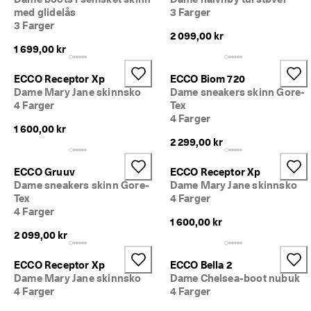
· 
med glidelås
3 Farger
O
3 Farger
v
2 099,00 kr
e
1 699,00 kr
r 
1
ECCO Receptor Xp
ECCO Biom 720
3
Dame Mary Jane skinnsko
Dame sneakers skinn Gore-
5 
4 Farger
Tex
0
4 Farger
0
1 600,00 kr
0 
2 299,00 kr
b
e
k
ECCO Gruuv
ECCO Receptor Xp
r
Dame sneakers skinn Gore-
Dame Mary Jane skinnsko
e
Tex
4 Farger
f
4 Farger
t
1 600,00 kr
e
2 099,00 kr
d
e 
ECCO Receptor Xp
ECCO Bella 2
a
Dame Mary Jane skinnsko
Dame Chelsea-boot nubuk
n
4 Farger
4 Farger
m
e