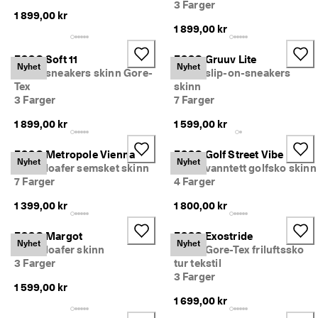
3 Farger
1 899,00 kr
1 899,00 kr
ECCO Soft 11
ECCO Gruuv Lite
Nyhet
Nyhet
Dame sneakers skinn Gore-
Dame slip-on-sneakers
Tex
skinn
3 Farger
7 Farger
1 899,00 kr
1 599,00 kr
ECCO Metropole Vienna
ECCO Golf Street Vibe
Nyhet
Nyhet
Dame loafer semsket skinn
Dame vanntett golfsko skinn
7 Farger
4 Farger
1 399,00 kr
1 800,00 kr
ECCO Margot
ECCO Exostride
Nyhet
Nyhet
Dame loafer skinn
Dame Gore-Tex friluftssko
3 Farger
tur tekstil
3 Farger
1 599,00 kr
1 699,00 kr