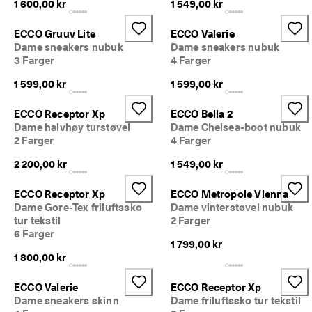
1 600,00 kr
1 549,00 kr
l
d
e
ECCO Gruuv Lite
ECCO Valerie
ls
Dame sneakers nubuk
Dame sneakers nubuk
e
3 Farger
4 Farger
r
1 599,00 kr
1 599,00 kr
🤝 
E
ECCO Receptor Xp
ECCO Bella 2
C
Dame halvhøy turstøvel
Dame Chelsea-boot nubuk
C
2 Farger
4 Farger
O 
C
2 200,00 kr
1 549,00 kr
lu
b: 
O
ECCO Receptor Xp
ECCO Metropole Vienna
p
Dame Gore-Tex friluftssko
Dame vinterstøvel nubuk
p
tur tekstil
2 Farger
d
6 Farger
a
1 799,00 kr
g 
1 800,00 kr
at
tr
ECCO Valerie
ECCO Receptor Xp
a
Dame sneakers skinn
Dame friluftssko tur tekstil
kt