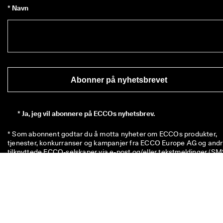
* Navn
Abonner på nyhetsbrevet
*
Ja, jeg vil abonnere på ECCOs nyhetsbrev.
* Som abonnent godtar du å motta nyheter om ECCOs produkter, 
tjenester, konkurranser og kampanjer fra ECCO Europe AG og andr
Klikk her
 for en oversikt over alle de relevante tilknyttede ECCO-
selskaper. Du bekrefter også at ECCO kan behandle 
personopplysningene dine, inkludert å plassere sporingspiksler og f
å personlig tilpasse nyhetsbrevene som sendes til deg, som 
beskrevet i vår 
personvernerklæring
. I personvernerklæringen kan d
også lese mer om rettighetene dine som den har registrert. Du kan 
avregistrere deg når som helst.