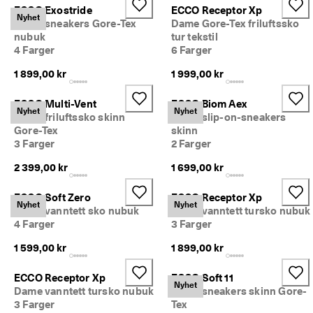
ECCO Exostride
ECCO Receptor Xp
Nyhet
Dame sneakers Gore-Tex
Dame Gore-Tex friluftssko
nubuk
tur tekstil
4 Farger
6 Farger
1 899,00 kr
1 999,00 kr
ECCO Multi-Vent
ECCO Biom Aex
Nyhet
Nyhet
Dame friluftssko skinn
Dame slip-on-sneakers
Gore-Tex
skinn
3 Farger
2 Farger
2 399,00 kr
1 699,00 kr
ECCO Soft Zero
ECCO Receptor Xp
Nyhet
Nyhet
Dame vanntett sko nubuk
Dame vanntett tursko nubuk
4 Farger
3 Farger
1 599,00 kr
1 899,00 kr
ECCO Receptor Xp
ECCO Soft 11
Nyhet
Dame vanntett tursko nubuk
Dame sneakers skinn Gore-
3 Farger
Tex