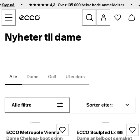
R
•
•
:
Kjøp nå
★★★★★ 4,3 · Over 135 000 bekreftede
anmeldelser
a
Gå til hovedinnhold
s
k 
l
e
Nyheter til dame
Nyheter
v
e
r
Dame
i
n
g 
Herre
o
g 
Alle
Dame
Golf
Utendørs
e
Barn
n
k
e
Friluftssko
l 
Alle filtre
Sorter etter:
r
Golfs
e
t
u
Vesker og tilbehør
r
ECCO Metropole Vienna
ECCO Sculpted Lx 55
Dame Chelsea-boot skinn
Dame ankelboot semsket