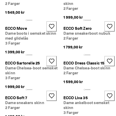
S
2 Farger
skinn
Salg
a
2 Farger
l
1 549,00 kr
g
1 999,00 kr
Utforsk ECCO
e
t 
ECCO Move
ECCO Soft Zero
h
ECCO.kollektive
Dame boots i semsket skinn
Dame sneakerboot nubuk
a
med glidelås
2 Farger
r 
3 Farger
s
1 799,00 kr
t
Min konto
1 399,00 kr
a
Butikker
r
t
ECCO Sartorelle 25
ECCO Dress Classic 15
e
Dame Chelsea-boot semsket
Dame Chelsea-boot skinn
t
skinn
2 Farger
Bli ECCO-medlem og få tilgang til produktbelønninger, begrensede
. 
3 Farger
lanseringer, arrangementer m.m.
F
1 599,00 kr
å 
Opprett konto
Logg på
1 999,00 kr
o
p
ECCO Soft 7
ECCO Liva 35
p
Dame sneakers skinn
Dame ankelboot semsket
t
2 Farger
skinn
i
3 Farger
l 