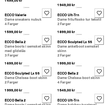
1 499,00 kr
5
1 949,00 kr
0 
% 
ECCO Valerie
ECCO Ult-Trn
r
a
Dame sneakers nubuk
Dame friluftssko tur tekstil
b
4 Farger
2 Farger
a
1 599,00 kr
1 899,00 kr
t
t
: 
ECCO Bella 2
ECCO Sculpted Lx 55
K
Dame boots i semsket skinn
Dame ankelboot semsket
j
med glidelås
skinn
ø
3 Farger
2 Farger
p 
n
1 699,00 kr
1 999,00 kr
å
ECCO Sculpted Lx 55
ECCO Bella 2
★
★
Dame Chelsea-boot skinn
Dame Chelsea-boot skinn
★
2 Farger
4 Farger
★
1 999,00 kr
1 549,00 kr
★ 
4
,
ECCO Bella 2
ECCO Ult-Trn
3 
Dame boots i semsket skinn
Dame halvhøy turstøvel