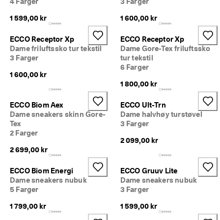
4 Farger
3 Farger
iv
e 
1 599,00 kr
1 600,00 kr
r
a
ECCO Receptor Xp
ECCO Receptor Xp
b
Dame friluftssko tur tekstil
Dame Gore-Tex friluftssko
at
3 Farger
tur tekstil
te
r 
6 Farger
1 600,00 kr
o
1 800,00 kr
g 
m
y
ECCO Biom Aex
ECCO Ult-Trn
e 
Dame sneakers skinn Gore-
Dame halvhøy turstøvel
m
Tex
3 Farger
e
2 Farger
r. 
2 099,00 kr
Bl
2 699,00 kr
i 
m
ECCO Biom Energi
ECCO Gruuv Lite
e
Dame sneakers nubuk
Dame sneakers nubuk
d 
5 Farger
3 Farger
n
å 
1 799,00 kr
1 599,00 kr
>
>