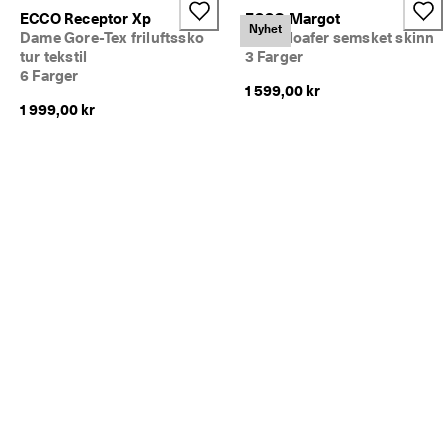
ECCO Receptor Xp
ECCO Margot
Nyhet
Dame Gore-Tex friluftssko
Dame loafer semsket skinn
tur tekstil
3 Farger
6 Farger
1 599,00 kr
1 999,00 kr