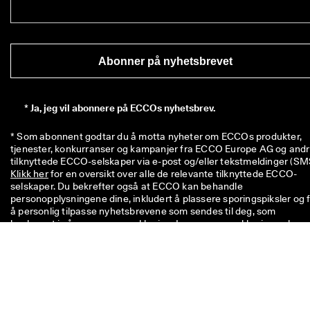
Abonner på nyhetsbrevet
*
Ja, jeg vil abonnere på ECCOs nyhetsbrev.
* Som abonnent godtar du å motta nyheter om ECCOs produkter, 
tjenester, konkurranser og kampanjer fra ECCO Europe AG og andr
Klikk her
 for en oversikt over alle de relevante tilknyttede ECCO-
selskaper. Du bekrefter også at ECCO kan behandle 
personopplysningene dine, inkludert å plassere sporingspiksler og f
å personlig tilpasse nyhetsbrevene som sendes til deg, som 
beskrevet i vår 
personvernerklæring
. I personvernerklæringen kan d
også lese mer om rettighetene dine som den har registrert. Du kan 
avregistrere deg når som helst.
Koden med en verdi på 100 kr. er gyldig i åtte uker og kan løses inn 
det neste kjøpet ditt over 600 kr. i butikk eller på nett. Rabatten kan
ikke brukes i kombinasjon med en annen kode og/eller kombineres
med en annen kampanje, og gjelder kun for varer til fullpris i den