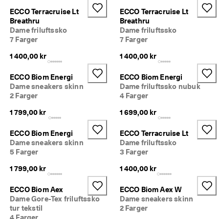
5
ECCO Terracruise Lt
ECCO Terracruise Lt
0 
Breathru
Breathru
% 
Dame friluftssko
Dame friluftssko
r
7 Farger
7 Farger
a
b
1 400,00 kr
1 400,00 kr
a
t
t
ECCO Biom Energi
ECCO Biom Energi
: 
Dame sneakers skinn
Dame friluftssko nubuk
K
2 Farger
4 Farger
j
ø
1 799,00 kr
1 699,00 kr
p 
n
ECCO Biom Energi
ECCO Terracruise Lt
å
Dame sneakers skinn
Dame friluftssko
5 Farger
3 Farger
★
★
1 799,00 kr
1 400,00 kr
★
★
★ 
ECCO Biom Aex
ECCO Biom Aex W
4
Dame Gore-Tex friluftssko
Dame sneakers skinn
,
tur tekstil
2 Farger
3 
4 Farger