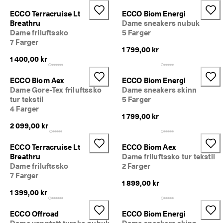
l
ECCO Terracruise Lt
ECCO Biom Energi
d
e
Breathru
Dame sneakers nubuk
ls
Dame friluftssko
5 Farger
e
7 Farger
1 799,00 kr
r
1 400,00 kr
🤝 
E
ECCO Biom Aex
ECCO Biom Energi
C
Dame Gore-Tex friluftssko
Dame sneakers skinn
C
tur tekstil
5 Farger
O 
4 Farger
C
1 799,00 kr
lu
2 099,00 kr
b: 
O
p
ECCO Terracruise Lt
ECCO Biom Aex
p
Breathru
Dame friluftssko tur tekstil
d
Dame friluftssko
2 Farger
a
7 Farger
g 
1 899,00 kr
at
1 399,00 kr
tr
a
ECCO Offroad
ECCO Biom Energi
kt