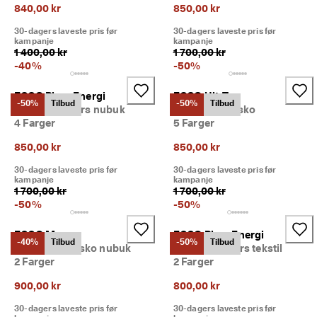
840,00 kr
850,00 kr
30-dagers laveste pris før
30-dagers laveste pris før
kampanje
kampanje
1 400,00 kr
1 700,00 kr
-
40
%
-
50
%
ECCO Biom Energi
ECCO Ult-Trn
-50%
Tilbud
-50%
Tilbud
Dame sneakers nubuk
Dame friluftssko
4 Farger
5 Farger
850,00 kr
850,00 kr
30-dagers laveste pris før
30-dagers laveste pris før
kampanje
kampanje
1 700,00 kr
1 700,00 kr
-
50
%
-
50
%
ECCO Mx
ECCO Biom Energi
-40%
Tilbud
-50%
Tilbud
Dame friluftssko nubuk
Dame sneakers tekstil
2 Farger
2 Farger
900,00 kr
800,00 kr
30-dagers laveste pris før
30-dagers laveste pris før