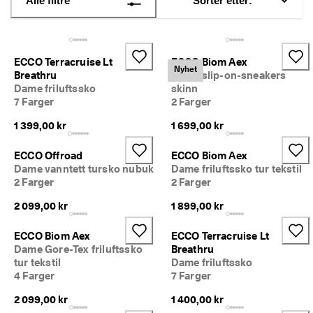
Alle filtre
Sorter etter:
S
Salg
a
l
g
Utforsk ECCO
e
ECCO Terracruise Lt
ECCO Biom Aex
t 
Nyhet
Breathru
Dame slip-on-sneakers
h
ECCO.kollektive
Dame friluftssko
skinn
a
7 Farger
2 Farger
r 
s
1 399,00 kr
1 699,00 kr
t
Min konto
a
Butikker
ECCO Offroad
ECCO Biom Aex
r
t
Dame vanntett tursko nubuk
Dame friluftssko tur tekstil
e
2 Farger
2 Farger
t
Bli ECCO-medlem og få tilgang til produktbelønninger, begrensede
2 099,00 kr
1 899,00 kr
. 
lanseringer, arrangementer m.m.
F
å 
Opprett konto
Logg på
ECCO Biom Aex
ECCO Terracruise Lt
o
Dame Gore-Tex friluftssko
Breathru
p
tur tekstil
Dame friluftssko
p
4 Farger
7 Farger
t
i
2 099,00 kr
1 400,00 kr
l 