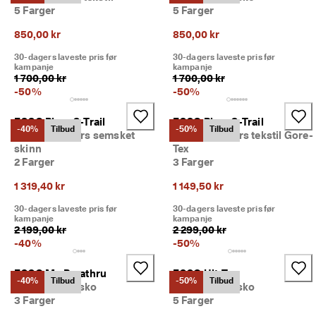
5 Farger
5 Farger
850,00 kr
850,00 kr
30-dagers laveste pris før
30-dagers laveste pris før
kampanje
kampanje
1 700,00 kr
1 700,00 kr
-
50
%
-
50
%
ECCO Biom C-Trail
ECCO Biom C-Trail
-40%
Tilbud
-50%
Tilbud
Dame sneakers semsket
Dame sneakers tekstil Gore-
skinn
Tex
2 Farger
3 Farger
1 319,40 kr
1 149,50 kr
30-dagers laveste pris før
30-dagers laveste pris før
kampanje
kampanje
2 199,00 kr
2 299,00 kr
-
40
%
-
50
%
ECCO Mx Breathru
ECCO Ult-Trn
-40%
Tilbud
-50%
Tilbud
Dame friluftssko
Dame friluftssko
3 Farger
5 Farger