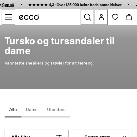
R
•
•
:
Kjøp nå
★★★★★ 4,3 · Over 135 000 bekreftede
anmeldelser
a
Gå til hovedinnhold
s
k 
l
e
Nyheter
v
Tursko og tursandaler til
e
r
dame
Dame
i
n
g 
Vanntette sneakers og støvler for alt terreng.
Herre
o
g 
e
Barn
n
k
e
Friluftssko
l 
r
Alle
Dame
Utendørs
Golfs
e
t
u
Vesker og tilbehør
r