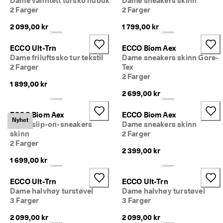
Dame vanntett tursko nubuk
Dame sneakers skinn
iv
2 Farger
2 Farger
e 
r
2 099,00 kr
1 799,00 kr
a
b
ECCO Ult-Trn
ECCO Biom Aex
at
Dame friluftssko tur tekstil
Dame sneakers skinn Gore-
te
2 Farger
Tex
r 
o
2 Farger
1 899,00 kr
g 
2 699,00 kr
m
y
e 
ECCO Biom Aex
ECCO Biom Aex
Nyhet
m
Dame slip-on-sneakers
Dame sneakers skinn
e
skinn
2 Farger
r. 
2 Farger
Bl
2 399,00 kr
i 
1 699,00 kr
m
e
ECCO Ult-Trn
ECCO Ult-Trn
d 
Dame halvhøy turstøvel
Dame halvhøy turstøvel
n
3 Farger
3 Farger
å 
>
2 099,00 kr
2 099,00 kr
>