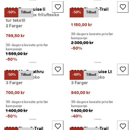
ECCO Terracruise Ii
ECCO Biom C-Trail
-50%
Tilbud
-50%
Tilbud
Dame Gore-Tex friluftssko
1 Farge
tur tekstil
1 150,00 kr
2 Farger
30-dagers laveste pris før
799,50 kr
kampanje
2 300,00 kr
30-dagers laveste pris før
-
50
%
kampanje
1 599,00 kr
-
50
%
ECCO Mx Breathru
ECCO Terracruise Lt
-50%
Tilbud
-40%
Tilbud
Dame friluftssko
Dame friluftssko
3 Farger
3 Farger
700,00 kr
840,00 kr
30-dagers laveste pris før
30-dagers laveste pris før
kampanje
kampanje
1 400,00 kr
1 400,00 kr
-
50
%
-
40
%
ECCO Biom C-Trail
ECCO Biom C-Trail