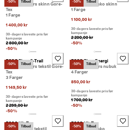
-50%
Tilbud
-50%
Tilbud
Dame sneakers skinn Gore-
Dame friluftssko skinn
Tex
1 Farge
1 Farge
1 100,00 kr
1 400,00 kr
30-dagers laveste pris før
kampanje
30-dagers laveste pris før
2 200,00 kr
kampanje
2 800,00 kr
-
50
%
-
50
%
ECCO Biom C-Trail
ECCO Biom Energi
-50%
Tilbud
-50%
Tilbud
Dame sneakers tekstil Gore-
Dame sneakers nubuk
Tex
4 Farger
3 Farger
850,00 kr
1 149,50 kr
30-dagers laveste pris før
kampanje
30-dagers laveste pris før
1 700,00 kr
kampanje
2 299,00 kr
-
50
%
-
50
%
ECCO Ult-Trn
ECCO Ult-Trn
-50%
Tilbud
-50%
Tilbud
Dame slip-on tekstil
Dame friluftssko