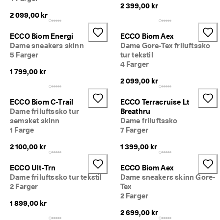
· 
2 399,00 kr
O
2 099,00 kr
v
e
ECCO Biom Energi
ECCO Biom Aex
r 
Dame sneakers skinn
Dame Gore-Tex friluftssko
1
5 Farger
tur tekstil
3
4 Farger
5 
1 799,00 kr
0
2 099,00 kr
0
0 
b
ECCO Biom C-Trail
ECCO Terracruise Lt
e
Dame friluftssko tur
Breathru
k
semsket skinn
Dame friluftssko
r
1 Farge
7 Farger
e
f
2 100,00 kr
1 399,00 kr
t
e
ECCO Ult-Trn
ECCO Biom Aex
d
Dame friluftssko tur tekstil
Dame sneakers skinn Gore-
e 
2 Farger
Tex
a
2 Farger
n
1 899,00 kr
m
2 699,00 kr
e