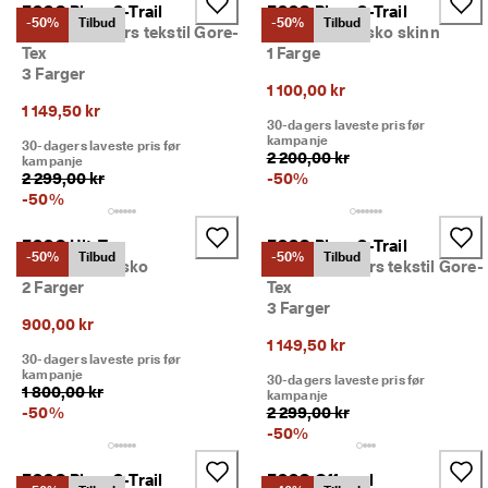
· 
ECCO Biom C-Trail
ECCO Biom C-Trail
-50%
Tilbud
-50%
Tilbud
O
Dame sneakers tekstil Gore-
Dame friluftssko skinn
v
Tex
1 Farge
e
3 Farger
r 
1 100,00 kr
1
1 149,50 kr
30-dagers laveste pris før
3
kampanje
30-dagers laveste pris før
5 
2 200,00 kr
kampanje
0
2 299,00 kr
-
50
%
0
-
50
%
0 
b
e
ECCO Ult-Trn
ECCO Biom C-Trail
-50%
Tilbud
-50%
Tilbud
k
Herre friluftssko
Dame sneakers tekstil Gore-
r
2 Farger
Tex
e
3 Farger
f
900,00 kr
t
1 149,50 kr
30-dagers laveste pris før
e
kampanje
30-dagers laveste pris før
d
1 800,00 kr
kampanje
e 
-
50
%
2 299,00 kr
a
-
50
%
n
m
ECCO Biom C-Trail
ECCO Offroad
e