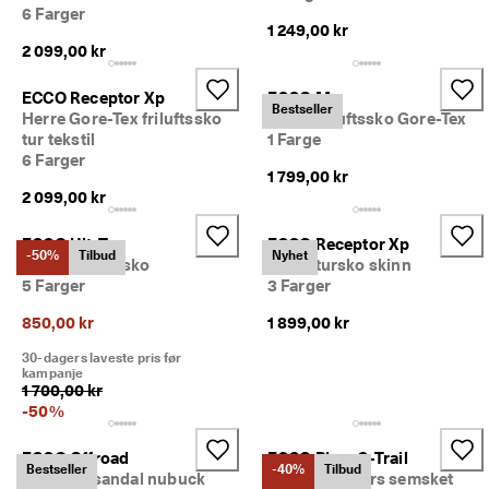
iv
6 Farger
1 249,00 kr
e 
r
2 099,00 kr
a
b
ECCO Receptor Xp
ECCO Mx
at
Bestseller
Herre Gore-Tex friluftssko
Herre friluftssko Gore-Tex
te
tur tekstil
1 Farge
r 
6 Farger
o
1 799,00 kr
g 
2 099,00 kr
m
y
ECCO Ult-Trn
ECCO Receptor Xp
e 
-50%
Tilbud
Nyhet
Dame friluftssko
Dame tursko skinn
m
5 Farger
3 Farger
e
r. 
850,00 kr
1 899,00 kr
Bl
i 
30-dagers laveste pris før
m
kampanje
e
1 700,00 kr
d 
-
50
%
n
å 
ECCO Offroad
ECCO Biom C-Trail
>
Bestseller
-40%
Tilbud
Dame tursandal nubuck
Dame sneakers semsket
>