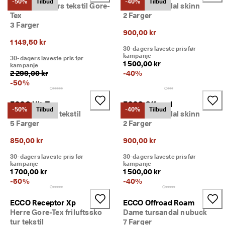
-50%
Tilbud
-40%
Tilbud
l
Dame sneakers tekstil Gore-
Dame tursandal skinn
d
Tex
2 Farger
e
3 Farger
900,00 kr
ls
e
1 149,50 kr
30-dagers laveste pris før
r
kampanje
30-dagers laveste pris før
1 500,00 kr
kampanje
🤝 
2 299,00 kr
-
40
%
E
-
50
%
C
C
O 
ECCO Ult-Trn
ECCO Offroad
-50%
Tilbud
-40%
Tilbud
C
Dame slip-on tekstil
Dame tursandal skinn
lu
5 Farger
2 Farger
b: 
O
850,00 kr
900,00 kr
p
30-dagers laveste pris før
30-dagers laveste pris før
p
kampanje
kampanje
d
1 700,00 kr
1 500,00 kr
a
-
50
%
-
40
%
g 
at
ECCO Receptor Xp
ECCO Offroad Roam
tr
a
Herre Gore-Tex friluftssko
Dame tursandal nubuck
kt
tur tekstil
7 Farger