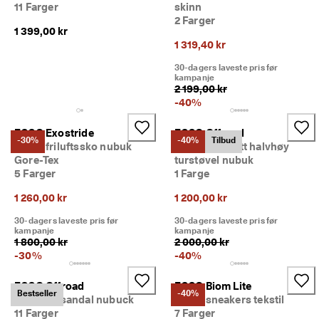
11 Farger
skinn
2 Farger
1 399,00 kr
1 319,40 kr
30-dagers laveste pris før
kampanje
2 199,00 kr
-
40
%
ECCO Exostride
ECCO Offroad
-30%
-40%
Tilbud
Dame friluftssko nubuk
Dame vanntett halvhøy
Gore-Tex
turstøvel nubuk
5 Farger
1 Farge
1 260,00 kr
1 200,00 kr
30-dagers laveste pris før
30-dagers laveste pris før
kampanje
kampanje
1 800,00 kr
2 000,00 kr
-
30
%
-
40
%
ECCO Offroad
ECCO Biom Lite
Bestseller
-40%
Dame tursandal nubuck
Dame sneakers tekstil
11 Farger
7 Farger