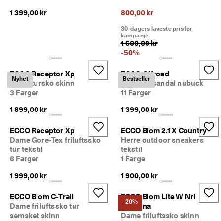
1 399,00 kr
800,00 kr
30-dagers laveste pris før
kampanje
1 600,00 kr
-
50
%
ECCO Receptor Xp
ECCO Offroad
Nyhet
Bestseller
Herre tursko skinn
Dame tursandal nubuck
3 Farger
11 Farger
1 899,00 kr
1 399,00 kr
ECCO Receptor Xp
ECCO Biom 2.1 X Country
Dame Gore-Tex friluftssko
Herre outdoor sneakers
tur tekstil
tekstil
6 Farger
1 Farge
1 999,00 kr
1 900,00 kr
ECCO Biom C-Trail
ECCO Biom Lite W Nrl
-20%
Dame friluftssko tur
Ballerina
semsket skinn
Dame friluftssko skinn