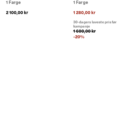
1 Farge
1 Farge
2 100,00 kr
1 280,00 kr
30-dagers laveste pris før
kampanje
1 600,00 kr
-
20
%