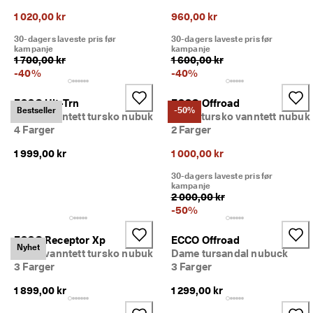
5
1 020,00 kr
960,00 kr
0 
% 
30-dagers laveste pris før
30-dagers laveste pris før
r
kampanje
kampanje
a
1 700,00 kr
1 600,00 kr
b
-
40
%
-
40
%
a
t
ECCO Ult-Trn
ECCO Offroad
t
Bestseller
-50%
Herre vanntett tursko nubuk
Herre tursko vanntett nubuk
: 
4 Farger
2 Farger
K
j
1 999,00 kr
1 000,00 kr
ø
p 
30-dagers laveste pris før
n
kampanje
å
2 000,00 kr
-
50
%
★
★
ECCO Receptor Xp
ECCO Offroad
★
Nyhet
Herre vanntett tursko nubuk
Dame tursandal nubuck
★
3 Farger
3 Farger
★ 
4
1 899,00 kr
1 299,00 kr
,
3 