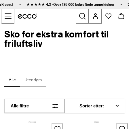
R
•
•
:
Kjøp nå
★★★★★ 4,3 · Over 135 000 bekreftede
anmeldelser
a
Gå til hovedinnhold
s
k 
l
e
Sko for ekstra komfort til
Nyheter
v
e
friluftsliv
r
Dame
i
n
g 
Herre
o
g 
e
Barn
Alle
Utendørs
n
k
e
Friluftssko
l 
r
Golfs
Alle filtre
Sorter etter:
e
t
u
Vesker og tilbehør
r