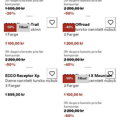
30-dagers laveste pris før
30-dagers laveste pris før
kampanje
kampanje
1 600,00 kr
2 200,00 kr
-
30
%
-
50
%
ECCO Biom C-Trail
ECCO Offroad
-50%
Tilbud
-40%
Dame slip-on skinn
Herre tursko vanntett nubuk
1 Farge
2 Farger
1 100,00 kr
1 200,00 kr
30-dagers laveste pris før
30-dagers laveste pris før
kampanje
kampanje
2 200,00 kr
2 000,00 kr
-
50
%
-
40
%
ECCO Receptor Xp
ECCO Biom 2.1 X Mountain
-50%
Tilbud
Dame vanntett tursko nubuk
Herre tursko vanntett nubuk
3 Farger
2 Farger
1 899,00 kr
1 100,00 kr
30-dagers laveste pris før
kampanje
2 200,00 kr
-
50
%