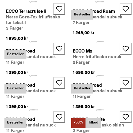
ECCO Terracruise Ii
ECCO Offroad Roam
Bestseller
Herre Gore-Tex friluftssko
Dame tursandal nubuck
tur tekstil
7 Farger
3 Farger
1 249,00 kr
1 699,00 kr
ECCO Offroad
ECCO Mx
Bestseller
Dame tursandal nubuck
Herre friluftssko nubuk
11 Farger
2 Farger
1 399,00 kr
1 599,00 kr
ECCO Offroad
ECCO Offroad
Bestseller
Bestseller
Dame tursandal nubuck
Dame tursandal nubuck
11 Farger
11 Farger
1 399,00 kr
1 399,00 kr
ECCO Offroad
ECCO Biom Lite
Bestseller
-50%
Tilbud
Dame tursandal nubuck
Dame ballerinasko skinn
11 Farger
3 Farger