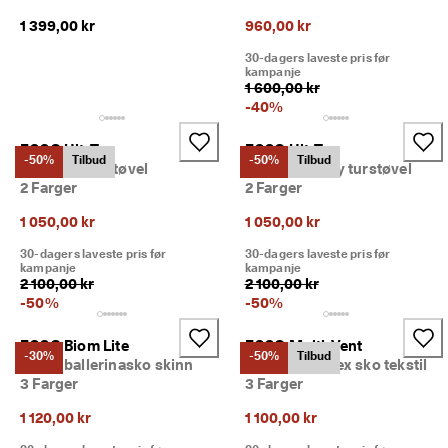
1 399,00 kr
960,00 kr
30-dagers laveste pris før
kampanje
1 600,00 kr
-
40
%
ECCO Ult-Trn
ECCO Ult-Trn
-50%
Tilbud
-50%
Tilbud
Dame snørestøvel
Dame halvhøy turstøvel
2 Farger
2 Farger
1 050,00 kr
1 050,00 kr
30-dagers laveste pris før
30-dagers laveste pris før
kampanje
kampanje
2 100,00 kr
2 100,00 kr
-
50
%
-
50
%
ECCO Biom Lite
ECCO Multi-Vent
-30%
-50%
Tilbud
Dame ballerinasko skinn
Dame Gore-Tex sko tekstil
3 Farger
3 Farger
1 120,00 kr
1 100,00 kr