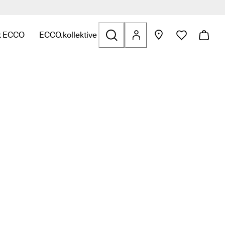
>>
k ECCO
ECCO.kollektive
olfs
atert til Vesker og tilbehør
 for å finne linker relatert til Salg
undermeny for å finne linker relatert til Utforsk ECCO
Åpne undermeny for å finne linker relatert til ECCO.