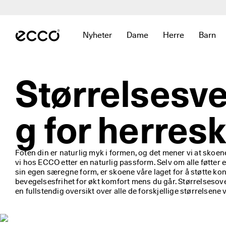
R

a
Gå til hovedinnhold
s
k 
Nyheter
Dame
Herre
Barn
l
Åpne undermeny for å finne linker relate
Åpne undermeny for å finne
Åpne undermeny f
Åpne u
e
v
e
Størrelsesve
r
i
n
g 
g for herres
o
g 
e
n
Foten din er naturlig myk i formen, og det mener vi at skoen
k
vi hos ECCO etter en naturlig passform. Selv om alle føtter e
e
sin egen særegne form, er skoene våre laget for å støtte kont
l 
bevegelsesfrihet for økt komfort mens du går. Størrelsesovers
r
en fullstendig oversikt over alle de forskjellige størrelsene 
e
t
u
r