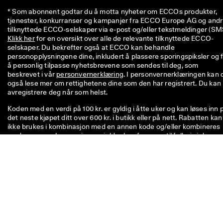
* Som abonnent godtar du å motta nyheter om ECCOs produkter, 
tjenester, konkurranser og kampanjer fra ECCO Europe AG og andr
Klikk her
 for en oversikt over alle de relevante tilknyttede ECCO-
selskaper. Du bekrefter også at ECCO kan behandle 
personopplysningene dine, inkludert å plassere sporingspiksler og f
å personlig tilpasse nyhetsbrevene som sendes til deg, som 
beskrevet i vår 
personvernerklæring
. I personvernerklæringen kan d
også lese mer om rettighetene dine som den har registrert. Du kan 
avregistrere deg når som helst.
Koden med en verdi på 100 kr. er gyldig i åtte uker og kan løses inn 
det neste kjøpet ditt over 600 kr. i butikk eller på nett. Rabatten kan
ikke brukes i kombinasjon med en annen kode og/eller kombineres
med en annen kampanje, og gjelder kun for varer til fullpris i den
offisielle nettbutikken og eller i fysiske ECCO-butikker. Kupongen e
også gyldig på allerede nedsatte varer, kun i de fysiske ECCO-
outletbutikkene. Koden er kun til personlig bruk og kan ikke overfør
til andre eller offentliggjøres. Rabatten gjelder kun for varer (ikke fo
gavekort) og kan ikke utbetales inn i kontanter. Kupongen kan kun
brukes én gang.