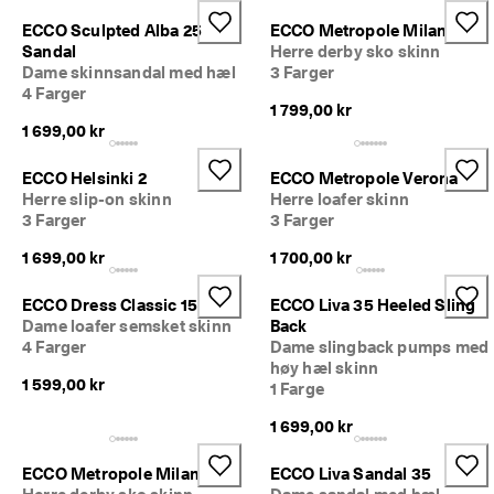
ECCO Sculpted Alba 25
ECCO Metropole Milan
Sandal
Herre derby sko skinn
Dame skinnsandal med hæl
3 Farger
4 Farger
1 799,00 kr
1 699,00 kr
ECCO Helsinki 2
ECCO Metropole Verona
Herre slip-on skinn
Herre loafer skinn
3 Farger
3 Farger
1 699,00 kr
1 700,00 kr
ECCO Dress Classic 15
ECCO Liva 35 Heeled Sling
Dame loafer semsket skinn
Back
4 Farger
Dame slingback pumps med
høy hæl skinn
1 599,00 kr
1 Farge
1 699,00 kr
ECCO Metropole Milan
ECCO Liva Sandal 35