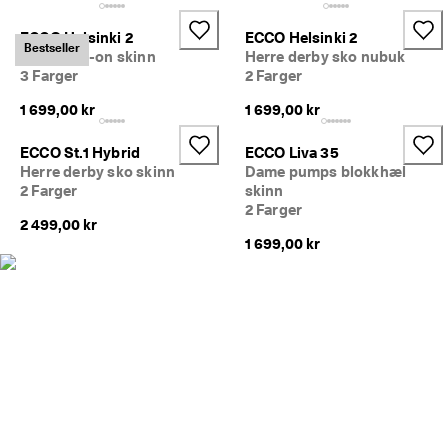
· 
O
ECCO Helsinki 2
ECCO Helsinki 2
v
Bestseller
Herre slip-on skinn
Herre derby sko nubuk
e
3 Farger
2 Farger
r 
1
1 699,00 kr
1 699,00 kr
3
5 
ECCO St.1 Hybrid
ECCO Liva 35
0
0
Herre derby sko skinn
Dame pumps blokkhæl
0 
2 Farger
skinn
b
2 Farger
2 499,00 kr
e
k
1 699,00 kr
r
e
f
t
e
d
e 
a
n
m
e