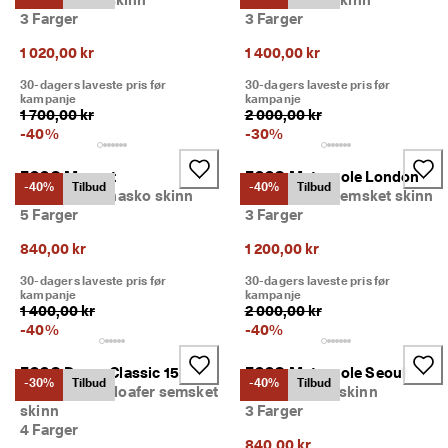
3 Farger
3 Farger
1 020,00 kr
1 400,00 kr
30-dagers laveste pris før
30-dagers laveste pris før
kampanje
kampanje
1 700,00 kr
2 000,00 kr
-
40
%
-
30
%
ECCO Margot
ECCO Metropole London
-40%
Tilbud
-40%
Tilbud
Dame ballerinasko skinn
Herre loafer semsket skinn
5 Farger
3 Farger
840,00 kr
1 200,00 kr
30-dagers laveste pris før
30-dagers laveste pris før
kampanje
kampanje
1 400,00 kr
2 000,00 kr
-
40
%
-
40
%
ECCO Dress Classic 15
ECCO Metropole Seoul
-30%
Tilbud
-40%
Tilbud
Dame penny-loafer semsket
Dame sandal skinn
skinn
3 Farger
4 Farger
840,00 kr