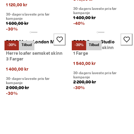
1 120,00 kr
30-dagers laveste pris før
kampanje
30-dagers laveste pris før
1 400,00 kr
kampanje
1 600,00 kr
-
40
%
-
30
%
ECCO Metro London M
ECCO Gruuv Studio
-30%
Tilbud
-30%
Tilbud
Loafer
Herre slip-on skinn
Herre loafer semsket skinn
1 Farge
3 Farger
1 540,00 kr
1 400,00 kr
30-dagers laveste pris før
kampanje
30-dagers laveste pris før
2 200,00 kr
kampanje
2 000,00 kr
-
30
%
-
30
%