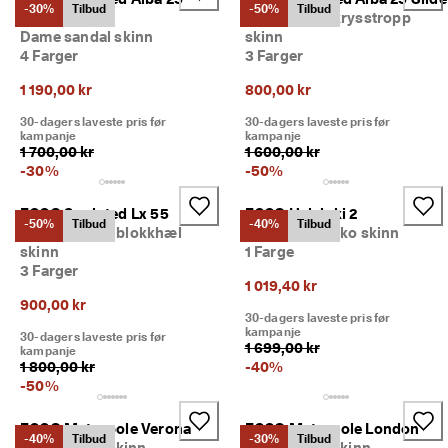
-30%
Tilbud
-50%
Tilbud
Sandal
Dame glider krysstropp
Dame sandal skinn
skinn
4 Farger
3 Farger
1 190,00 kr
800,00 kr
30-dagers laveste pris før
30-dagers laveste pris før
kampanje
kampanje
1 700,00 kr
1 600,00 kr
-
30
%
-
50
%
ECCO Sculpted Lx 55
ECCO Helsinki 2
-50%
Tilbud
-40%
Tilbud
Dame pumps blokkhæl
Herre derby sko skinn
skinn
1 Farge
3 Farger
1 019,40 kr
900,00 kr
30-dagers laveste pris før
kampanje
30-dagers laveste pris før
1 699,00 kr
kampanje
1 800,00 kr
-
40
%
-
50
%
ECCO Metropole Verona
ECCO Metropole London
-40%
Tilbud
-30%
Tilbud
Herre loafer skinn
Herre loafer skinn