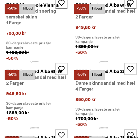
ECCO Metropole Vienna
ECCO Sculpted Alba 65 W
-50%
Tilbud
-50%
Tilbud
Dame sko med snøring
Dame skinnsandal med hæl
semsket skinn
2 Farger
1 Farge
949,50 kr
700,00 kr
30-dagers laveste pris før
kampanje
30-dagers laveste pris før
1 899,00 kr
kampanje
1 400,00 kr
-
50
%
-
50
%
ECCO Sculpted Alba 65 W
ECCO Sculpted Alba 25
-50%
Tilbud
-50%
Tilbud
Dame skinnsandal med hæl
Sandal
2 Farger
Dame skinnsandal med hæl
4 Farger
949,50 kr
850,00 kr
30-dagers laveste pris før
kampanje
30-dagers laveste pris før
1 899,00 kr
kampanje
-
50
%
1 700,00 kr
-
50
%
ECCO Sculpted Alba 25
ECCO Sculpted Alba 25 Slide