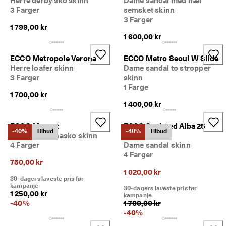
Herre derby sko skinn
Dame sandal med hæl
3 Farger
semsket skinn
3 Farger
1 799,00 kr
1 600,00 kr
ECCO Metropole Verona
ECCO Metro Seoul W Slide
Herre loafer skinn
Dame sandal to stropper
3 Farger
skinn
1 Farge
1 700,00 kr
1 400,00 kr
ECCO Margot
ECCO Sculpted Alba 25
-40%
Tilbud
-40%
Tilbud
Dame ballerinasko skinn
Sandal
4 Farger
Dame sandal skinn
4 Farger
750,00 kr
1 020,00 kr
30-dagers laveste pris før
kampanje
30-dagers laveste pris før
1 250,00 kr
kampanje
-
40
%
1 700,00 kr
-
40
%