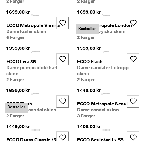
2 Farger
2 Farger
iv
e 
1 699,00 kr
1 699,00 kr
r
a
ECCO Metropole Vienna
ECCO Metropole London
b
Bestseller
Dame loafer skinn
Herre derby sko skinn
at
te
6 Farger
2 Farger
r 
1 399,00 kr
1 999,00 kr
o
g 
m
ECCO Liva 35
ECCO Flash
y
Dame pumps blokkhæl
Dame sandaler t stropp
e 
skinn
skinn
m
2 Farger
2 Farger
e
r. 
1 699,00 kr
1 449,00 kr
Bl
i 
ECCO Flash
ECCO Metropole Seoul
m
Bestseller
Dame flat sandal skinn
Dame sandal skinn
e
2 Farger
3 Farger
d 
n
1 449,00 kr
1 400,00 kr
å 
>
>
ECCO Dress Classic 15
ECCO Sculpted Lx 55