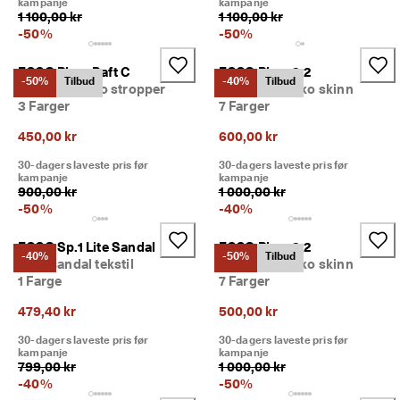
kampanje
kampanje
iv
1 100,00 kr
1 100,00 kr
e 
-
50
%
-
50
%
r
a
ECCO Biom Raft C
ECCO Biom 2.2
b
-50%
Tilbud
-40%
Tilbud
Barn sandal to stropper
Barn friluftssko skinn
at
te
3 Farger
7 Farger
r 
450,00 kr
600,00 kr
o
g 
30-dagers laveste pris før
30-dagers laveste pris før
m
kampanje
kampanje
y
900,00 kr
1 000,00 kr
e 
-
50
%
-
40
%
m
e
ECCO Sp.1 Lite Sandal
ECCO Biom 2.2
r. 
-40%
-50%
Tilbud
Barn sandal tekstil
Barn friluftssko skinn
Bl
1 Farge
7 Farger
i 
m
479,40 kr
500,00 kr
e
d 
30-dagers laveste pris før
30-dagers laveste pris før
n
kampanje
kampanje
å 
799,00 kr
1 000,00 kr
>
-
40
%
-
50
%
>