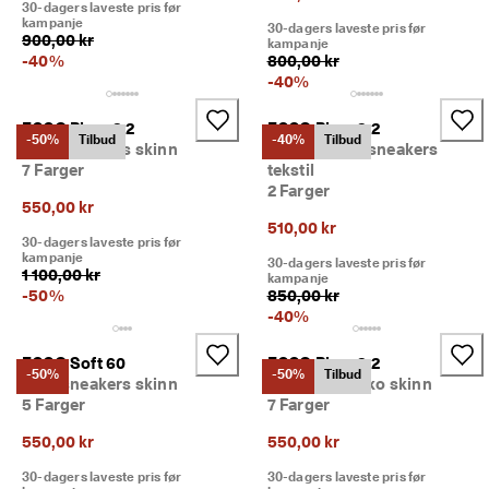
30-dagers laveste pris før
l
kampanje
30-dagers laveste pris før
d
900,00 kr
kampanje
e
-
40
%
800,00 kr
ls
-
40
%
e
r
ECCO Biom 2.2
ECCO Biom 2.2
-50%
Tilbud
-40%
Tilbud
🤝 
Barn sneakers skinn
Barn slip-on-sneakers
E
7 Farger
tekstil
C
2 Farger
C
550,00 kr
O 
510,00 kr
30-dagers laveste pris før
C
kampanje
30-dagers laveste pris før
lu
1 100,00 kr
kampanje
b: 
-
50
%
850,00 kr
O
-
40
%
p
p
d
ECCO Soft 60
ECCO Biom 2.2
-50%
-50%
Tilbud
a
Barn sneakers skinn
Barn friluftssko skinn
g 
5 Farger
7 Farger
at
tr
550,00 kr
550,00 kr
a
30-dagers laveste pris før
30-dagers laveste pris før
kt