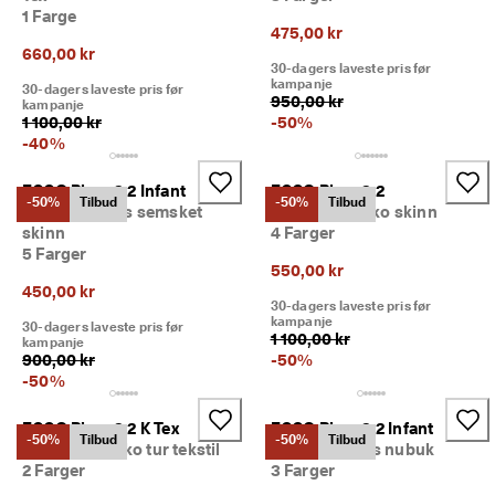
5
1 Farge
0 
475,00 kr
% 
660,00 kr
30-dagers laveste pris før
r
kampanje
30-dagers laveste pris før
a
950,00 kr
kampanje
b
1 100,00 kr
-
50
%
a
-
40
%
t
t
: 
ECCO Biom 2.2 Infant
ECCO Biom 2.2
-50%
Tilbud
-50%
Tilbud
K
Barn sneakers semsket
Barn friluftssko skinn
j
skinn
4 Farger
ø
5 Farger
p 
550,00 kr
n
450,00 kr
30-dagers laveste pris før
å
kampanje
30-dagers laveste pris før
1 100,00 kr
kampanje
★
900,00 kr
-
50
%
★
-
50
%
★
★
★ 
ECCO Biom 2.2 K Tex
ECCO Biom 2.2 Infant
-50%
Tilbud
-50%
Tilbud
4
Barn friluftssko tur tekstil
Barn sneakers nubuk
,
2 Farger
3 Farger
3 