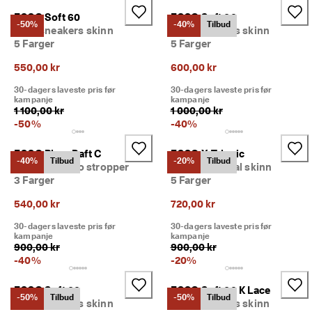
ECCO Soft 60
ECCO Soft 60
-50%
-40%
Tilbud
Barn sneakers skinn
Barn sneakers skinn
5 Farger
5 Farger
550,00 kr
600,00 kr
30-dagers laveste pris før
30-dagers laveste pris før
kampanje
kampanje
1 100,00 kr
1 000,00 kr
-
50
%
-
40
%
ECCO Biom Raft C
ECCO X-Trinsic
-40%
Tilbud
-20%
Tilbud
Barn sandal to stropper
Barn tursandal skinn
3 Farger
5 Farger
540,00 kr
720,00 kr
30-dagers laveste pris før
30-dagers laveste pris før
kampanje
kampanje
900,00 kr
900,00 kr
-
40
%
-
20
%
ECCO Soft 60
ECCO Soft 60 K Lace
-50%
Tilbud
-50%
Tilbud
Barn sneakers skinn
Barn sneakers skinn