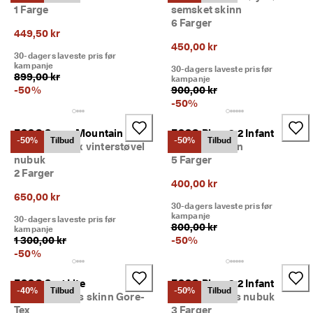
S
1 Farge
semsket skinn
Salg
a
6 Farger
l
449,50 kr
g
450,00 kr
Utforsk ECCO
e
30-dagers laveste pris før
kampanje
t 
30-dagers laveste pris før
899,00 kr
kampanje
h
ECCO.kollektive
-
50
%
900,00 kr
a
-
50
%
r 
s
t
Min konto
ECCO Snow Mountain
ECCO Biom 2.2 Infant
-50%
Tilbud
-50%
Tilbud
a
Barn Gore-Tex vinterstøvel
Barn sko skinn
Butikker
r
nubuk
5 Farger
t
2 Farger
e
400,00 kr
t
650,00 kr
Bli ECCO-medlem og få tilgang til produktbelønninger, begrensede
30-dagers laveste pris før
. 
lanseringer, arrangementer m.m.
kampanje
F
30-dagers laveste pris før
800,00 kr
kampanje
å 
Opprett konto
Logg på
1 300,00 kr
-
50
%
o
-
50
%
p
p
t
ECCO Sp.1 Lite
ECCO Biom 2.2 Infant
-40%
Tilbud
-50%
Tilbud
i
Barn sneakers skinn Gore-
Barn sneakers nubuk
l 
Tex
3 Farger