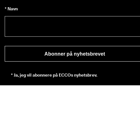
* Navn
Abonner på nyhetsbrevet
*
Ja, jeg vil abonnere på ECCOs nyhetsbrev.
* Som abonnent godtar du å motta nyheter om ECCOs produkter, 
tjenester, konkurranser og kampanjer fra ECCO Europe AG og andr
Klikk her
 for en oversikt over alle de relevante tilknyttede ECCO-
selskaper. Du bekrefter også at ECCO kan behandle 
personopplysningene dine, inkludert å plassere sporingspiksler og f
å personlig tilpasse nyhetsbrevene som sendes til deg, som 
beskrevet i vår 
personvernerklæring
. I personvernerklæringen kan d
også lese mer om rettighetene dine som den har registrert. Du kan 
avregistrere deg når som helst.