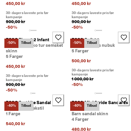
· 
450,00 kr
450,00 kr
O
30-dagers laveste pris før
30-dagers laveste pris før
v
kampanje
kampanje
e
900,00 kr
900,00 kr
r 
-
50
%
-
50
%
1
3
5 
ECCO Biom 2.2 Infant
ECCO Soft 60
-50%
Tilbud
-50%
Tilbud
0
Barn friluftssko tur semsket
Barn sneakers nubuk
0
skinn
5 Farger
0 
5 Farger
b
500,00 kr
e
450,00 kr
30-dagers laveste pris før
k
kampanje
30-dagers laveste pris før
r
1 000,00 kr
kampanje
e
900,00 kr
-
50
%
f
-
50
%
t
e
ECCO Sp.1 Lite Sandal
ECCO Mini Stride Sandal 2s
d
-40%
Tilbud
-40%
Tilbud
e 
Barn sandal tekstil
Nub
a
1 Farge
Barn sandal skinn
n
4 Farger
540,00 kr
m
e
480,00 kr