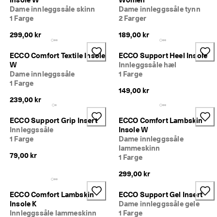
5
Dame innleggssåle skinn
Dame innleggssåle tynn
0 
1 Farge
2 Farger
% 
r
299,00 kr
189,00 kr
a
b
ECCO Comfort Textile Insole
ECCO Support Heel Insole
a
W
Innleggssåle hæl
t
Dame innleggssåle
1 Farge
t
1 Farge
: 
149,00 kr
K
239,00 kr
j
ø
p 
ECCO Support Grip Insert
ECCO Comfort Lambskin
n
Innleggssåle
Insole W
å
1 Farge
Dame innleggssåle
lammeskinn
★
79,00 kr
1 Farge
★
★
299,00 kr
★
★ 
ECCO Comfort Lambskin
ECCO Support Gel Insert
4
Insole K
Dame innleggssåle gele
,
3 
Innleggssåle lammeskinn
1 Farge