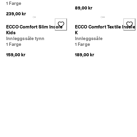
· 
1 Farge
89,00 kr
O
239,00 kr
v
e
r 
ECCO Comfort Slim Insole
ECCO Comfort Textile Insole
1
Kids
K
3
Innleggssåle tynn
Innleggssåle
5 
1 Farge
1 Farge
0
0
159,00 kr
189,00 kr
0 
b
e
k
r
e
f
t
e
d
e 
a
n
m
e