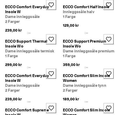
S
Salg
a
ECCO Comfort Everyday
ECCO Comfort Half Insole
l
Insole W
Innleggssåle halv
g
Dame innleggssåle
1 Farge
Utforsk ECCO
e
2 Farger
t 
129,00 kr
h
239,00 kr
ECCO.kollektive
a
r 
ECCO Support Thermal
ECCO Support Premium
s
Insole Wo
Insole Wo
t
Min konto
Dame innleggssåle termisk
Dame innleggssåle premium
a
Butikker
1 Farge
1 Farge
r
t
299,00 kr
359,00 kr
e
t
Bli ECCO-medlem og få tilgang til produktbelønninger, begrensede
ECCO Comfort Everyday
ECCO Comfort Slim Insole
. 
lanseringer, arrangementer m.m.
Insole W
Women
F
å 
Opprett konto
Logg på
Dame innleggssåle
Dame innleggssåle tynn
o
2 Farger
2 Farger
p
239,00 kr
189,00 kr
p
t
i
ECCO Comfort Supreme
ECCO Comfort Slim Insole
l 
Insole W
Women