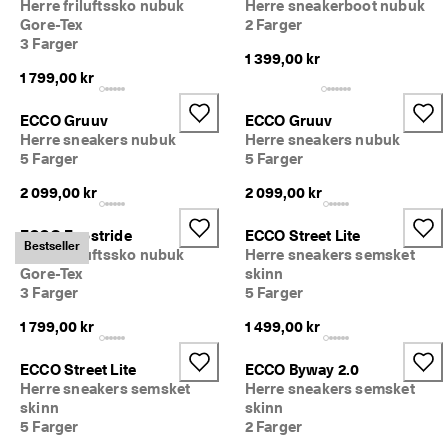
Herre friluftssko nubuk
Herre sneakerboot nubuk
· 
Gore-Tex
2 Farger
O
3 Farger
v
1 399,00 kr
e
1 799,00 kr
r 
1
3
ECCO Gruuv
ECCO Gruuv
5 
Herre sneakers nubuk
Herre sneakers nubuk
0
5 Farger
5 Farger
0
0 
2 099,00 kr
2 099,00 kr
b
e
ECCO Exostride
ECCO Street Lite
k
Bestseller
Herre friluftssko nubuk
Herre sneakers semsket
r
Gore-Tex
skinn
e
3 Farger
5 Farger
f
t
1 799,00 kr
1 499,00 kr
e
d
e 
ECCO Street Lite
ECCO Byway 2.0
a
Herre sneakers semsket
Herre sneakers semsket
n
skinn
skinn
m
5 Farger
2 Farger
e