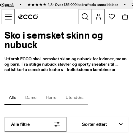
R
•
•
:
Kjøp nå
★★★★★ 4,3 · Over 135 000 bekreftede
anmeldelser
a
Gå til hovedinnhold
s
k 
l
e
Sko i semsket skinn og
Nyheter
v
e
nubuck
r
Dame
i
n
Utforsk ECCO sko i semsket skinn og nubuck for kvinner, menn 
g 
Herre
og barn. Fra stilige nubuck støvler og sporty sneakers til 
o
sofistikerte semskede loafers – kolleksjonen kombinerer 
g 
komfort, kvalitet og skandinavisk design. Vær trygg i allsidige 
e
Barn
semskede støvler og slitesterke vanntette sko for alle 
n
sesonger.
k
e
Friluftssko
Alle
Dame
Herre
Utendørs
l 
r
Golfs
e
t
u
Vesker og tilbehør
Alle filtre
Sorter etter:
r