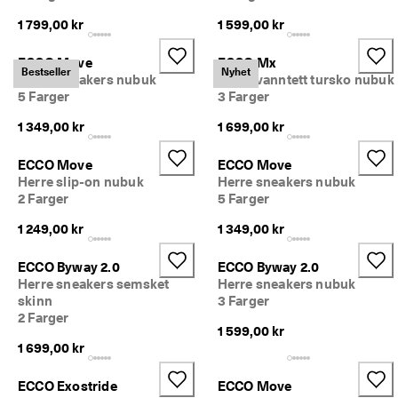
5
1 799,00 kr
1 599,00 kr
0 
% 
r
ECCO Move
ECCO Mx
Bestseller
Nyhet
a
Herre sneakers nubuk
Herre vanntett tursko nubuk
b
5 Farger
3 Farger
a
t
1 349,00 kr
1 699,00 kr
t
: 
ECCO Move
ECCO Move
K
Herre slip-on nubuk
Herre sneakers nubuk
j
2 Farger
5 Farger
ø
p 
1 249,00 kr
1 349,00 kr
n
å
ECCO Byway 2.0
ECCO Byway 2.0
★
Herre sneakers semsket
Herre sneakers nubuk
★
skinn
3 Farger
★
2 Farger
★
1 599,00 kr
★ 
1 699,00 kr
4
,
ECCO Exostride
ECCO Move
3 