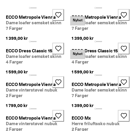
S
Salg
a
l
ECCO Metropole Vienna
ECCO Metropole Vienna
g
Utforsk ECCO
Nyhet
Dame loafer semsket skinn
Dame loafer semsket skinn
e
7 Farger
7 Farger
t 
h
ECCO.kollektive
1 399,00 kr
1 399,00 kr
a
r 
s
ECCO Dress Classic 15
ECCO Dress Classic 15
Nyhet
t
Min konto
Dame loafer semsket skinn
Dame loafer semsket skinn
a
4 Farger
4 Farger
Butikker
r
t
1 599,00 kr
1 599,00 kr
e
t
Bli ECCO-medlem og få tilgang til produktbelønninger, begrensede
ECCO Metropole Vienna
ECCO Metropole Vienna
. 
lanseringer, arrangementer m.m.
Dame vinterstøvel nubuk
Dame loafer semsket skinn
F
2 Farger
7 Farger
å 
Opprett konto
Logg på
o
1 799,00 kr
1 399,00 kr
p
p
ECCO Metropole Vienna
ECCO Mx
t
i
Dame vinterstøvel nubuk
Herre friluftssko nubuk
l 
2 Farger
2 Farger