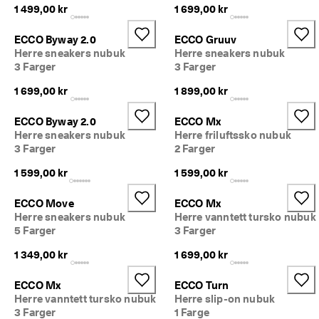
l
1 499,00 kr
1 699,00 kr
d
e
ECCO Byway 2.0
ECCO Gruuv
ls
Herre sneakers nubuk
Herre sneakers nubuk
e
3 Farger
3 Farger
r
1 699,00 kr
1 899,00 kr
🤝 
E
C
ECCO Byway 2.0
ECCO Mx
C
Herre sneakers nubuk
Herre friluftssko nubuk
O 
3 Farger
2 Farger
C
lu
1 599,00 kr
1 599,00 kr
b: 
O
ECCO Move
ECCO Mx
p
Herre sneakers nubuk
Herre vanntett tursko nubuk
p
5 Farger
3 Farger
d
a
1 349,00 kr
1 699,00 kr
g 
at
ECCO Mx
ECCO Turn
tr
Herre vanntett tursko nubuk
Herre slip-on nubuk
a
3 Farger
1 Farge
kt