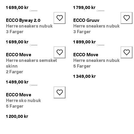
iv
1 699,00 kr
1 799,00 kr
e 
r
a
ECCO Byway 2.0
ECCO Gruuv
b
Herre sneakers nubuk
Herre sneakers nubuk
at
3 Farger
3 Farger
te
r 
1 699,00 kr
1 899,00 kr
o
g 
ECCO Move
ECCO Move
m
Herre sneakers semsket
Herre sneakers nubuk
y
skinn
5 Farger
e 
2 Farger
m
1 349,00 kr
e
1 499,00 kr
r. 
Bl
i 
ECCO Move
m
Herre sko nubuk
e
5 Farger
d 
n
1 200,00 kr
å 
>
>