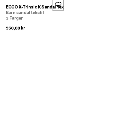
5
ECCO X-Trinsic K Sandal Tex
0 
Barn sandal tekstil
% 
3 Farger
r
a
950,00 kr
b
a
t
t
: 
K
j
ø
p 
n
å
★
★
★
★
★ 
4
,
3 