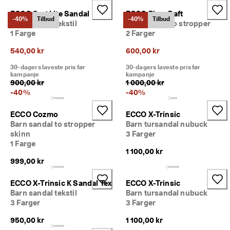
S
Salg
a
ECCO Sp.1 Lite Sandal
ECCO Biom Raft
-40%
Tilbud
-40%
Tilbud
l
Barn sandal tekstil
Barn sandal to stropper
g
1 Farge
2 Farger
Utforsk ECCO
e
t 
540,00 kr
600,00 kr
h
ECCO.kollektive
30-dagers laveste pris før
30-dagers laveste pris før
a
kampanje
kampanje
r 
900,00 kr
1 000,00 kr
s
-
40
%
-
40
%
t
Min konto
a
Butikker
ECCO Cozmo
ECCO X-Trinsic
r
Barn sandal to stropper
Barn tursandal nubuck
t
e
skinn
3 Farger
t
1 Farge
Bli ECCO-medlem og få tilgang til produktbelønninger, begrensede
1 100,00 kr
. 
lanseringer, arrangementer m.m.
999,00 kr
F
å 
Opprett konto
Logg på
o
ECCO X-Trinsic K Sandal Tex
ECCO X-Trinsic
p
Barn sandal tekstil
Barn tursandal nubuck
p
3 Farger
3 Farger
t
i
950,00 kr
1 100,00 kr
l 