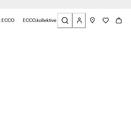
>>
k ECCO
ECCO.kollektive
olfs
atert til Vesker og tilbehør
 for å finne linker relatert til Salg
undermeny for å finne linker relatert til Utforsk ECCO
Åpne undermeny for å finne linker relatert til ECCO.