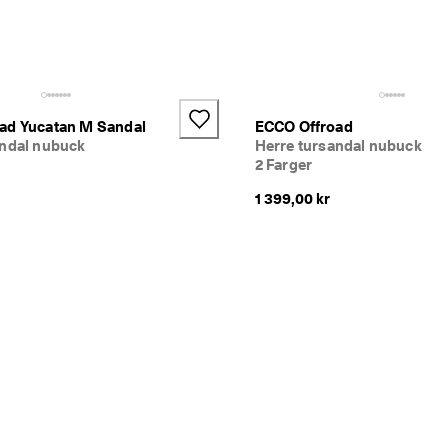
+3
ad Yucatan M Sandal
ECCO Offroad
andal nubuck
Herre tursandal nubuck
2 Farger
1 399,00 kr