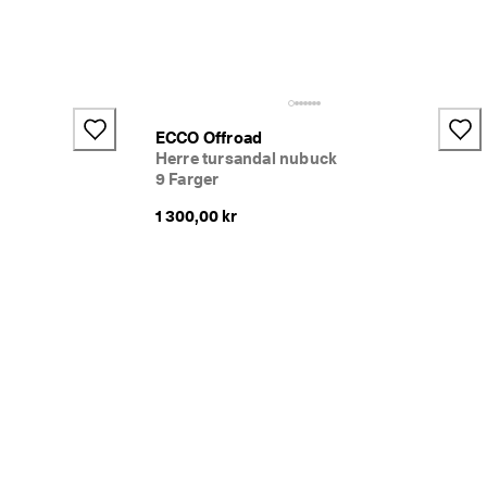
ECCO Offroad
Herre tursandal nubuck
9 Farger
1 300,00 kr