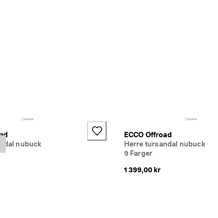
+3
oad
ECCO Offroad
andal nubuck
Herre tursandal nubuck
9 Farger
1 399,00 kr