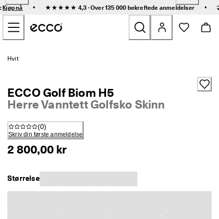
R
•
•
:
Kjøp nå
★★★★★ 4,3 · Over 135 000 bekreftede
anmeldelser
a
Gå til hovedinnhold
s
k 
l
e
Nyheter
v
Hvit
e
r
Dame
i
ECCO Golf Biom H5
n
g 
Herre Vanntett Golfsko Skinn
Herre
o
g 
(
0
)
e
Barn
Skriv din første anmeldelse
n
k
2 800,00 kr
e
Friluftssko
l 
r
Størrelse
Golfs
e
t
u
Vesker og tilbehør
r