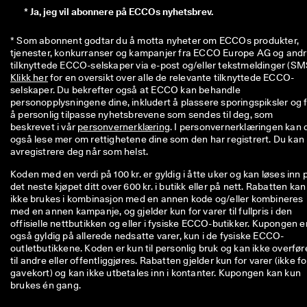
iv
*
Ja, jeg vil abonnere på ECCOs nyhetsbrev.
e 
r
* Som abonnent godtar du å motta nyheter om ECCOs produkter, 
a
tjenester, konkurranser og kampanjer fra ECCO Europe AG og andr
b
at
Klikk her
 for en oversikt over alle de relevante tilknyttede ECCO-
te
selskaper. Du bekrefter også at ECCO kan behandle 
r 
personopplysningene dine, inkludert å plassere sporingspiksler og f
o
å personlig tilpasse nyhetsbrevene som sendes til deg, som 
g 
beskrevet i vår 
personvernerklæring
. I personvernerklæringen kan d
m
også lese mer om rettighetene dine som den har registrert. Du kan 
y
avregistrere deg når som helst.
e 
m
Koden med en verdi på 100 kr. er gyldig i åtte uker og kan løses inn 
e
det neste kjøpet ditt over 600 kr. i butikk eller på nett. Rabatten kan
r. 
ikke brukes i kombinasjon med en annen kode og/eller kombineres
Bl
med en annen kampanje, og gjelder kun for varer til fullpris i den
i 
offisielle nettbutikken og eller i fysiske ECCO-butikker. Kupongen e
m
også gyldig på allerede nedsatte varer, kun i de fysiske ECCO-
e
outletbutikkene. Koden er kun til personlig bruk og kan ikke overfør
d 
til andre eller offentliggjøres. Rabatten gjelder kun for varer (ikke fo
n
gavekort) og kan ikke utbetales inn i kontanter. Kupongen kan kun
å 
brukes én gang.
>
>