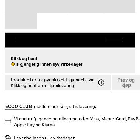
S
Salg
a
l
g
Utforsk ECCO
e
t 
h
ECCO.kollektive
a
r 
s
Klikk og hent
t
Min konto
Tilgjengelig innen syv virkedager
a
Butikker
r
t
Produktet er for øyeblikket tilgjengelig via
Prøv og
e
kjøp
Klikk og hent eller Hjemlevering
t
Bli ECCO-medlem og få tilgang til produktbelønninger, begrensede
. 
lanseringer, arrangementer m.m.
F
å 
Opprett konto
Logg på
ECCO CLUB
-medlemmer får gratis levering.
o
p
Vi godtar følgende betalingsmetoder: Visa, MasterCard, PayPal
p
Apple Pay og Klarna
t
i
l 
Levering innen 6–7 virkedager