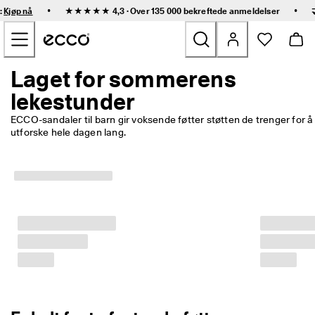
R
•
•
:
Kjøp nå
★★★★★ 4,3 · Over 135 000 bekreftede
anmeldelser
a
Gå til hovedinnhold
s
k 
l
e
Laget for sommerens
Nyheter
v
lekestunder
e
r
Dame
i
ECCO-sandaler til barn gir voksende føtter støtten de trenger for å 
n
utforske hele dagen lang. 
g 
Herre
o
g 
e
Barn
n
k
e
Friluftssko
l 
r
Golfs
e
t
u
Vesker og tilbehør
r