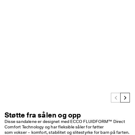
· 
O
v
e
r 
1
3
5 
0
0
0 
b
e
k
r
e
f
t
e
d
e 
Støtte fra sålen og opp
a
Disse sandalene er designet med ECCO FLUIDFORM™ Direct 
n
m
som vokser – komfort, stabilitet og slitestyrke for barn på farten. 
e