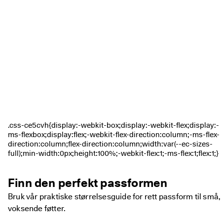
iv
e 
r
a
b
at
te
r 
o
g 
m
y
e 
m
e
r. 
Bl
i 
m
e
Finn den perfekt passformen
d 
n
Bruk vår praktiske størrelsesguide for rett passform til små,
å 
voksende føtter.
>
>