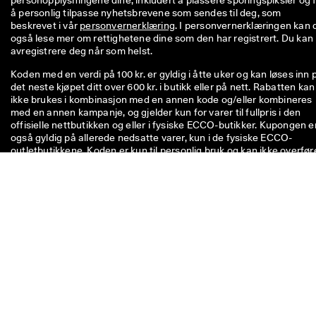
personopplysningene dine, inkludert å plassere sporingspiksler og f
å personlig tilpasse nyhetsbrevene som sendes til deg, som 
beskrevet i vår 
personvernerklæring
. I personvernerklæringen kan d
også lese mer om rettighetene dine som den har registrert. Du kan 
avregistrere deg når som helst.
Koden med en verdi på 100 kr. er gyldig i åtte uker og kan løses inn 
det neste kjøpet ditt over 600 kr. i butikk eller på nett. Rabatten kan
ikke brukes i kombinasjon med en annen kode og/eller kombineres
med en annen kampanje, og gjelder kun for varer til fullpris i den
offisielle nettbutikken og eller i fysiske ECCO-butikker. Kupongen e
også gyldig på allerede nedsatte varer, kun i de fysiske ECCO-
outletbutikkene. Koden er kun til personlig bruk og kan ikke overfør
til andre eller offentliggjøres. Rabatten gjelder kun for varer (ikke fo
gavekort) og kan ikke utbetales inn i kontanter. Kupongen kan kun
brukes én gang.
Ta kontakt med oss hvis du har
spørsmål om størrelse,
passform, modeller eller
bestillingen din.