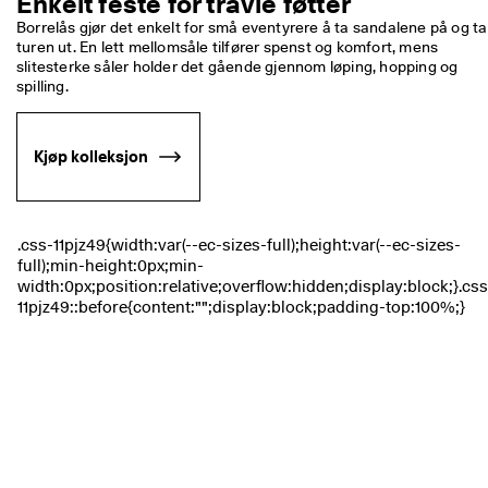
Enkelt feste for travle føtter
S
Salg
a
Borrelås gjør det enkelt for små eventyrere å ta sandalene på og ta 
l
turen ut. En lett mellomsåle tilfører spenst og komfort, mens 
g
slitesterke såler holder det gående gjennom løping, hopping og 
Utforsk ECCO
e
spilling. 
t 
h
ECCO.kollektive
a
Kjøp kolleksjon
r 
s
t
Min konto
a
Butikker
r
t
e
t
Bli ECCO-medlem og få tilgang til produktbelønninger, begrensede
. 
lanseringer, arrangementer m.m.
F
å 
Opprett konto
Logg på
o
p
p
t
i
l 