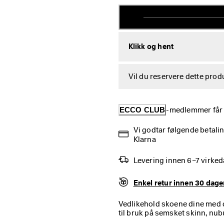
Klikk og hent
Vil du reservere dette produ
ECCO CLUB
-medlemmer får g
Vi godtar følgende betali
Klarna
Levering innen 6–7 virke
Enkel retur innen 30 dage
Vedlikehold skoene dine med 
til bruk på semsket skinn, nu
perfekt til både overdelen og 