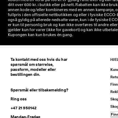
ditt over 600 kr. i butikk eller på nett. Rabatten kan ikke b
annen kode og/eller kombineres med en annen kampanje, og g
fullpris i den offisielle nettbutikken og eller i fysiske ECC
også gyldig på allerede nedsatte varer, kun i de fysiske E
er kun til personlig bruk og kan ikke overføres til andre elle
gjelder kun for varer (ikke for gavekort) og kan ikke utbetale
Kupongen kan kun brukes én gang.
Ta kontakt med oss hvis du har
HJE
spørsmål om størrelse,
passform, modeller eller
Kun
bestillingen din.
Retu
Finn
Spørsmål eller tilbakemelding?
Rek
Ring oss
Skop
Sko
+47 21 950142
Fin
Mandag-Fredag