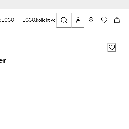
>>
k ECCO
ECCO.kollektive
olfs
atert til Vesker og tilbehør
 for å finne linker relatert til Salg
undermeny for å finne linker relatert til Utforsk ECCO
Åpne undermeny for å finne linker relatert til ECCO.
er