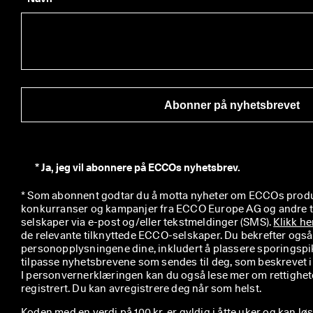
e
d 
n
å 
>
>
Abonner på nyhetsbrevet
*
Ja, jeg vil abonnere på ECCOs nyhetsbrev.
* Som abonnent godtar du å motta nyheter om ECCOs produkt
konkurranser og kampanjer fra ECCO Europe AG og andre 
selskaper via e-post og/eller tekstmeldinger (SMS). 
Klikk he
de relevante tilknyttede ECCO-selskaper. Du bekrefter ogs
personopplysningene dine, inkludert å plassere sporingspiks
tilpasse nyhetsbrevene som sendes til deg, som beskrevet i 
I personvernerklæringen kan du også lese mer om rettighet
registrert. Du kan avregistrere deg når som helst.
Koden med en verdi på 100 kr. er gyldig i åtte uker og kan lø