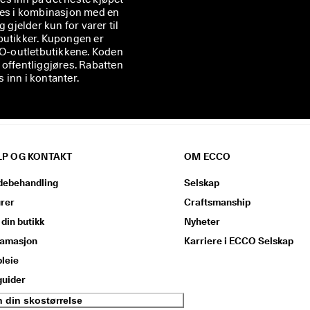
rukes i kombinasjon med en
jelder kun for varer til
O-butikker. Kupongen er
CCO-outletbutikkene. Koden
r offentliggjøres. Rabatten
s inn i kontanter.
LP OG KONTAKT
OM ECCO
debehandling
Selskap
rer
Craftsmanship
 din butikk
Nyheter
lamasjon
Karriere i ECCO Selskap
leie
guider
n din skostørrelse