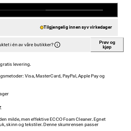
Tilgjengelig innen syv virkedager
Prøv og
ktet i én av våre butikker?
kjøp
ratis levering.
ngsmetoder: Visa, MasterCard, PayPal, Apple Pay og 
dager
r
den milde, men effektive ECCO Foam Cleaner. Egnet
buk, skinn og tekstiler. Denne skumrensen passer
fôret i skoen. Unngå bruk på håndlaget naturlig