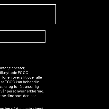
er, tjenester, 
tilknyttede ECCO-
r
 for en oversikt over alle 
å at ECCO kan behandle 
ler og for å personlig 
vår 
personvernerklæring
. 
ene dine som den har 
ses inn på det neste kjøpet