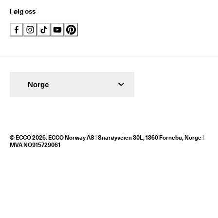
Følg oss
Norge
© ECCO 2026. ECCO Norway AS | Snarøyveien 30L, 1360 Fornebu, Norge |
MVA NO915729061