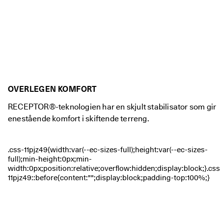
iv
e 
r
a
b
at
te
r 
o
g 
OVERLEGEN KOMFORT
m
y
RECEPTOR®-teknologien har en skjult stabilisator som gir
e 
enestående komfort i skiftende terreng.
m
e
r. 
Bl
i 
m
e
d 
n
å 
>
>