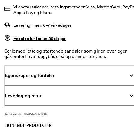
5
Vi godtar følgende betalingsmetoder: Visa, MasterCard, PayPal
0 
Apple Pay og Klarna
% 
r
a
Levering innen 6–7 virkedager
b
a
Enkel retur innen 30 dager
t
t
Serie med lette og støttende sandaler som gir en overlegen
: 
gåkomfort hver dag, både på og utenfor turstien.
K
j
ø
p 
Egenskaper og fordeler
n
å
★
Levering og retur
★
★
★
Artikkelnr.:
06956402038
★ 
4
LIGNENDE PRODUKTER
,
3 