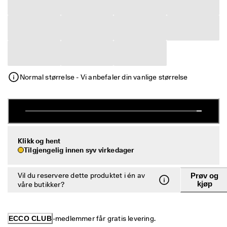
S
Salg
a
l
g
Utforsk ECCO
e
t 
h
ECCO.kollektive
a
r 
Normal størrelse - Vi anbefaler din vanlige størrelse
s
t
Min konto
a
Butikker
r
t
e
t
Klikk og hent
Bli ECCO-medlem og få tilgang til produktbelønninger, begrensede
. 
Tilgjengelig innen syv virkedager
lanseringer, arrangementer m.m.
F
å 
Opprett konto
Logg på
Vil du reservere dette produktet i én av
Prøv og
o
kjøp
våre butikker?
p
p
t
i
ECCO CLUB
-medlemmer får gratis levering.
l 