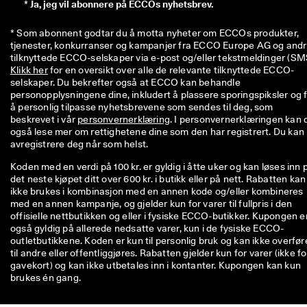
*
Ja, jeg vil abonnere på ECCOs nyhetsbrev.
iv
e 
r
* Som abonnent godtar du å motta nyheter om ECCOs produkter, 
a
tjenester, konkurranser og kampanjer fra ECCO Europe AG og andr
b
at
Klikk her
 for en oversikt over alle de relevante tilknyttede ECCO-
te
selskaper. Du bekrefter også at ECCO kan behandle 
r 
personopplysningene dine, inkludert å plassere sporingspiksler og f
o
å personlig tilpasse nyhetsbrevene som sendes til deg, som 
g 
beskrevet i vår 
personvernerklæring
. I personvernerklæringen kan d
m
også lese mer om rettighetene dine som den har registrert. Du kan 
y
avregistrere deg når som helst.
e 
m
Koden med en verdi på 100 kr. er gyldig i åtte uker og kan løses inn 
e
det neste kjøpet ditt over 600 kr. i butikk eller på nett. Rabatten kan
r. 
ikke brukes i kombinasjon med en annen kode og/eller kombineres
Bl
med en annen kampanje, og gjelder kun for varer til fullpris i den
i 
offisielle nettbutikken og eller i fysiske ECCO-butikker. Kupongen e
m
også gyldig på allerede nedsatte varer, kun i de fysiske ECCO-
e
outletbutikkene. Koden er kun til personlig bruk og kan ikke overfør
d 
til andre eller offentliggjøres. Rabatten gjelder kun for varer (ikke fo
n
gavekort) og kan ikke utbetales inn i kontanter. Kupongen kan kun
å 
brukes én gang.
>
>