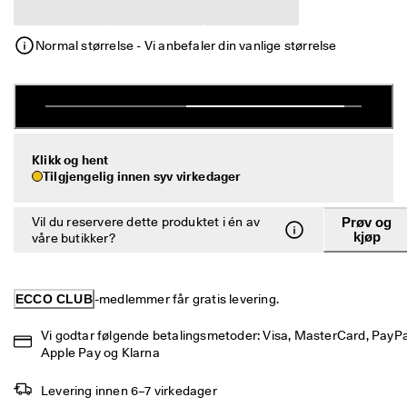
S
Salg
a
l
Normal størrelse - Vi anbefaler din vanlige størrelse
g
Utforsk ECCO
e
t 
h
ECCO.kollektive
a
r 
s
Klikk og hent
t
Min konto
Tilgjengelig innen syv virkedager
a
Butikker
r
t
Vil du reservere dette produktet i én av
Prøv og
e
kjøp
våre butikker?
t
Bli ECCO-medlem og få tilgang til produktbelønninger, begrensede
. 
lanseringer, arrangementer m.m.
F
ECCO CLUB
-medlemmer får gratis levering.
å 
Opprett konto
Logg på
o
p
Vi godtar følgende betalingsmetoder: Visa, MasterCard, PayPal
p
Apple Pay og Klarna
t
i
Levering innen 6–7 virkedager
l 