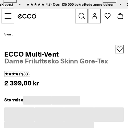
R
•
•
:
Kjøp nå
★★★★★ 4,3 · Over 135 000 bekreftede
anmeldelser
a
Gå til hovedinnhold
s
k 
l
e
Nyheter
v
Svart
e
r
Dame
i
ECCO Multi-Vent
n
g 
Dame Friluftssko Skinn Gore-Tex
Herre
o
g 
(
83
)
e
Barn
n
2 399,00 kr
k
e
Friluftssko
l 
Størrelse
r
Golfs
e
t
u
Vesker og tilbehør
r