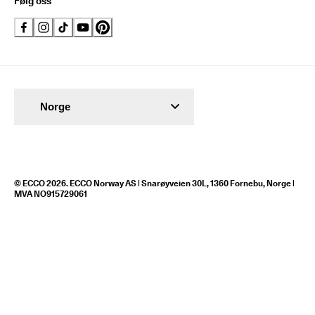
Følg oss
Norge
© ECCO 2026. ECCO Norway AS | Snarøyveien 30L, 1360 Fornebu, Norge |
MVA NO915729061