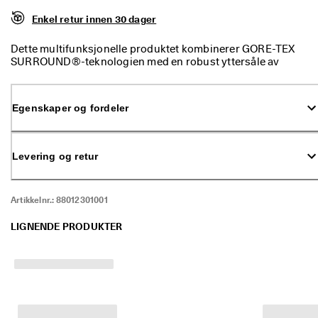
5
Enkel retur innen 30 dager
0 
% 
r
Dette multifunksjonelle produktet kombinerer GORE-TEX
a
SURROUND®-teknologien med en robust yttersåle av
b
gummi for å gi deg et allsidig friluftsprodukt.
a
t
Egenskaper og fordeler
t
: 
K
j
Levering og retur
ø
p 
n
å
Artikkelnr.:
88012301001
★
LIGNENDE PRODUKTER
★
★
★
★ 
4
,
3 