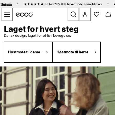
R
•
•
:
Kjøp nå
★★★★★ 4,3 · Over 135 000 bekreftede
anmeldelser
a
Gå til hovedinnhold
s
k 
l
e
Laget for hvert steg
Nyheter
v
e
Dansk design, laget for et liv i bevegelse. 
r
Dame
i
n
Høstmote til dame
Høstmote til herre
g 
Herre
o
g 
e
Barn
n
k
e
Friluftssko
l 
r
Golfs
e
t
u
Vesker og tilbehør
r