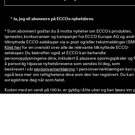
*
Ja, jeg vil abonnere på ECCOs nyhetsbrev.
* Som abonnent godtar du å motta nyheter om ECCOs produkter, 
tjenester, konkurranser og kampanjer fra ECCO Europe AG og andr
Klikk her
 for en oversikt over alle de relevante tilknyttede ECCO-
selskaper. Du bekrefter også at ECCO kan behandle 
personopplysningene dine, inkludert å plassere sporingspiksler og f
å personlig tilpasse nyhetsbrevene som sendes til deg, som 
beskrevet i vår 
personvernerklæring
. I personvernerklæringen kan d
også lese mer om rettighetene dine som den har registrert. Du kan 
avregistrere deg når som helst.
Koden med en verdi på 100 kr. er gyldig i åtte uker og kan løses inn 
det neste kjøpet ditt over 600 kr. i butikk eller på nett. Rabatten kan
ikke brukes i kombinasjon med en annen kode og/eller kombineres
med en annen kampanje, og gjelder kun for varer til fullpris i den
offisielle nettbutikken og eller i fysiske ECCO-butikker. Kupongen e
også gyldig på allerede nedsatte varer, kun i de fysiske ECCO-
outletbutikkene. Koden er kun til personlig bruk og kan ikke overfør
til andre eller offentliggjøres. Rabatten gjelder kun for varer (ikke fo
gavekort) og kan ikke utbetales inn i kontanter. Kupongen kan kun