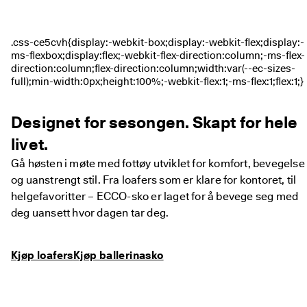
· 
O
v
e
r 
1
3
5 
0
0
Designet for sesongen. Skapt for hele
0 
livet.
b
e
Gå høsten i møte med fottøy utviklet for komfort, bevegelse
k
r
og uanstrengt stil. Fra loafers som er klare for kontoret, til
e
helgefavoritter – ECCO-sko er laget for å bevege seg med
f
deg uansett hvor dagen tar deg.
t
e
d
e 
Kjøp loafers
Kjøp ballerinasko
a
n
m
e