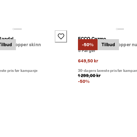
Sandal
ECCO Cozmo
l to stropper skinn
Tilbud
Dame sandal to stropper n
-50%
Tilbud
5 Farger
649,50 kr
este pris før kampanje
30-dagers laveste pris før kampan
1 299,00 kr
-
50
%