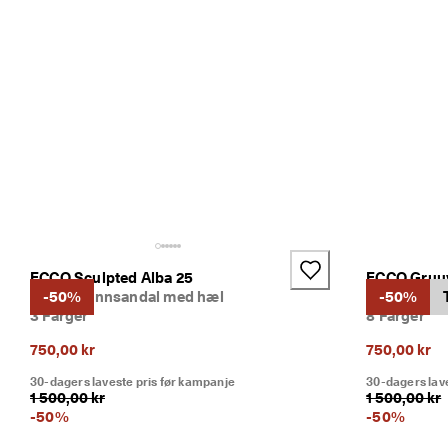
e
d 
n
å 
>
>
ECCO Sculpted Alba 25
ECCO Gruu
Dame skinnsandal med hæl
-50%
Dame sanda
-50%
3 Farger
8 Farger
750,00 kr
750,00 kr
30-dagers laveste pris før kampanje
30-dagers lav
1 500,00 kr
1 500,00 kr
-
50
%
-
50
%