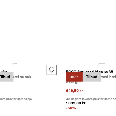
+2
v Sol
ECCO Sculpted Alba 65 W
l med hæl nubuk
Tilbud
Dame skinnsandal med hæ
-50%
Tilbud
3 Farger
949,50 kr
este pris før kampanje
30-dagers laveste pris før kampan
1 899,00 kr
-
50
%