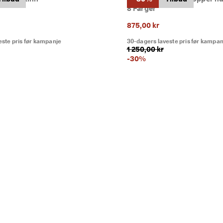
8 Farger
875,00 kr
este pris før kampanje
30-dagers laveste pris før kampan
1 250,00 kr
-
30
%