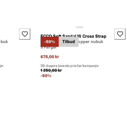
+2
ECCO Soft Sandal W Cross Strap
ubuk
Dame sandal to stropper nubuk
-50%
Tilbud
5 Farger
675,00 kr
je
30-dagers laveste pris før kampanje
1 350,00 kr
-
50
%