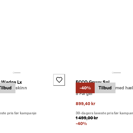
t Wedge Lx
ECCO Gruuv Sol
andaler skinn
Tilbud
Dame skinnsandal med hæ
-40%
Tilbud
8 Farger
899,40 kr
este pris før kampanje
30-dagers laveste pris før kampan
1 499,00 kr
-
40
%