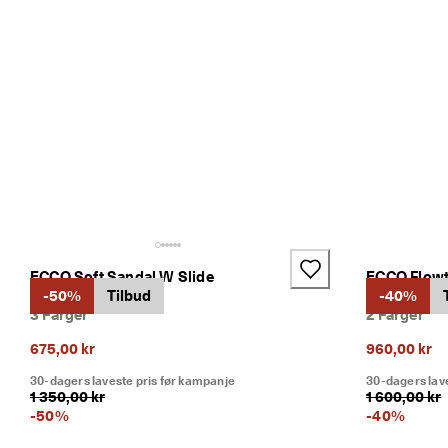
t
i
l 
5
0 
% 
r
a
b
a
t
t
: 
K
j
ECCO Soft Sandal W Slide
ECCO Flow
ø
Dame slider skinn
-50%
Tilbud
Dame kiles
-40%
p 
3 Farger
2 Farger
n
å
675,00 kr
960,00 kr
★
30-dagers laveste pris før kampanje
30-dagers lav
★
1 350,00 kr
1 600,00 kr
★
-
50
%
-
40
%
★