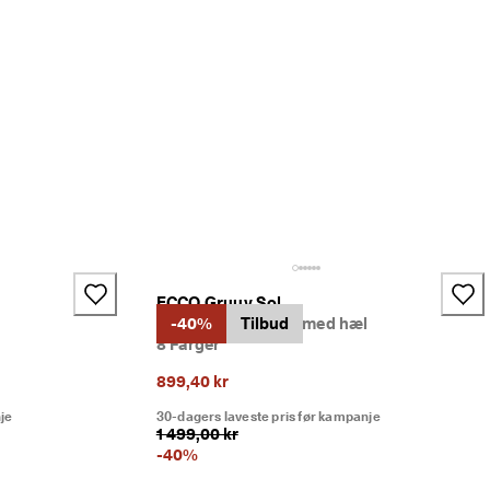
+2
ECCO Gruuv Sol
l
Dame skinnsandal med hæl
-40%
Tilbud
8 Farger
899,40 kr
je
30-dagers laveste pris før kampanje
1 499,00 kr
-
40
%