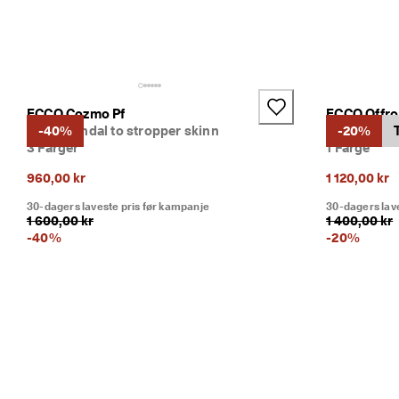
g 
at
tr
a
kt
iv
ECCO Cozmo Pf
ECCO Offro
e 
Dame sandal to stropper skinn
-40%
Dame sanda
-20%
ra
3 Farger
1 Farge
b
at
960,00 kr
1 120,00 kr
te
r 
30-dagers laveste pris før kampanje
30-dagers lav
o
1 600,00 kr
1 400,00 kr
g 
-
40
%
-
20
%
m
y
e 
m
er
. 
Bl
i 
m