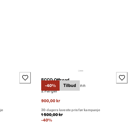
ECCO Offroad
l
Dame tursandal skinn
-40%
Tilbud
2 Farger
900,00 kr
je
30-dagers laveste pris før kampanje
1 500,00 kr
-
40
%