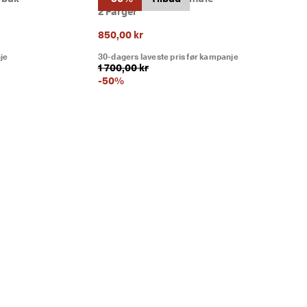
2 Farger
850,00 kr
je
30-dagers laveste pris før kampanje
1 700,00 kr
-
50
%