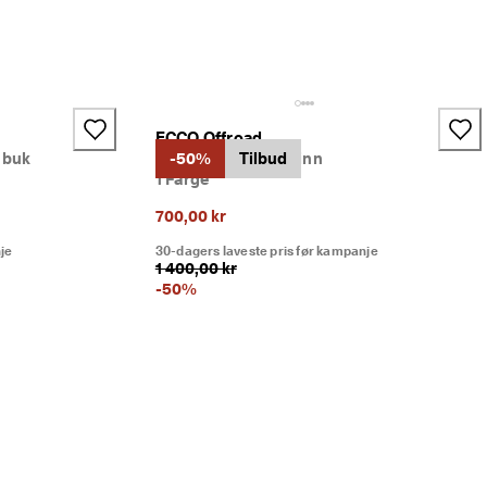
ECCO Offroad
ubuk
Dame tursandal skinn
-50%
Tilbud
1 Farge
700,00 kr
je
30-dagers laveste pris før kampanje
1 400,00 kr
-
50
%