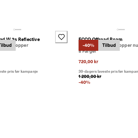
ad W 3s Reflective
ECCO Offroad Roam
l to stropper
Tilbud
Dame sandal to stropper n
-40%
Tilbud
8 Farger
720,00 kr
este pris før kampanje
30-dagers laveste pris før kampan
1 200,00 kr
-
40
%