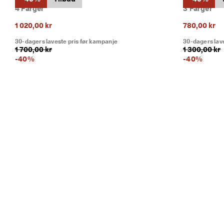
e 
4 Farger
3 Farger
a
1 020,00 kr
780,00 kr
n
m
30-dagers laveste pris før kampanje
30-dagers lav
el
1 700,00 kr
1 300,00 kr
d
-
40
%
-
40
%
el
s
e
r
🤝 
E
C
C
O 
Cl
u
b: 
O
p
p
d
a