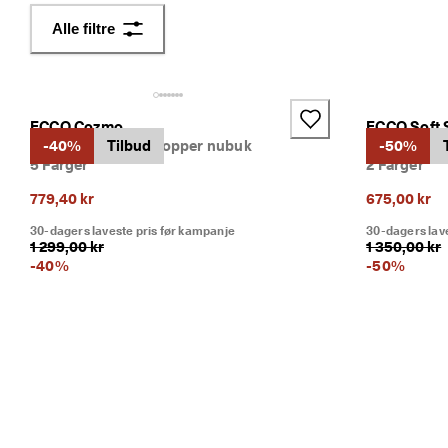
Alle filtre
S
a
l
g
e
t 
ECCO Cozmo
ECCO Soft 
h
Dame sandal to stropper nubuk
-40%
Tilbud
Dame sanda
-50%
a
5 Farger
2 Farger
r 
779,40 kr
675,00 kr
s
t
30-dagers laveste pris før kampanje
30-dagers lav
a
1 299,00 kr
1 350,00 kr
r
-
40
%
-
50
%
t
e
t
. 
F
å 
o
p
p