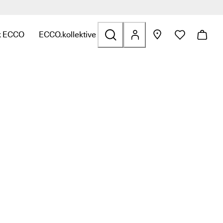
>>
k ECCO
ECCO.kollektive
olfs
atert til Vesker og tilbehør
 for å finne linker relatert til Salg
undermeny for å finne linker relatert til Utforsk ECCO
Åpne undermeny for å finne linker relatert til ECCO.