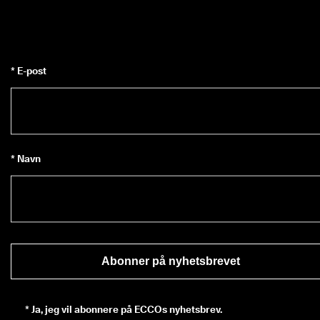
· 
O
v
e
r 
1
* E-post
3
5 
0
0
0 
b
* Navn
e
k
r
e
f
t
e
d
Abonner på nyhetsbrevet
e 
a
n
m
*
Ja, jeg vil abonnere på ECCOs nyhetsbrev.
e