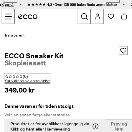
R
•
•
:
Kjøp nå
★★★★★ 4,3 · Over 135 000 bekreftede
anmeldelser
a
Gå til hovedinnhold
s
k 
l
e
Nyheter
v
Transparent
e
r
Dame
i
ECCO Sneaker Kit
n
g 
Skopleiesett
Herre
o
g 
(
0
)
e
Barn
Skriv din første anmeldelse
n
k
349,00 kr
e
Friluftssko
l 
r
Denne varen er for tiden utsolgt.
Golfs
e
t
Velg en annen farge eller størrelse.
u
Vesker og tilbehør
Produktet er for øyeblikket tilgjengelig via
Prøv og
r
kjøp
Klikk og hent eller Hjemlevering