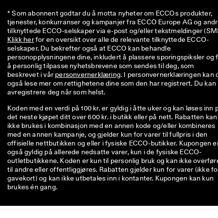
l
* Som abonnent godtar du å motta nyheter om ECCOs produkter, 
d
tjenester, konkurranser og kampanjer fra ECCO Europe AG og andr
e
ls
Klikk her
 for en oversikt over alle de relevante tilknyttede ECCO-
e
selskaper. Du bekrefter også at ECCO kan behandle 
r
personopplysningene dine, inkludert å plassere sporingspiksler og f
🤝 
å personlig tilpasse nyhetsbrevene som sendes til deg, som 
E
beskrevet i vår 
personvernerklæring
. I personvernerklæringen kan d
C
også lese mer om rettighetene dine som den har registrert. Du kan 
C
avregistrere deg når som helst.
O 
Koden med en verdi på 100 kr. er gyldig i åtte uker og kan løses inn 
C
det neste kjøpet ditt over 600 kr. i butikk eller på nett. Rabatten kan
lu
ikke brukes i kombinasjon med en annen kode og/eller kombineres
b: 
med en annen kampanje, og gjelder kun for varer til fullpris i den
O
offisielle nettbutikken og eller i fysiske ECCO-butikker. Kupongen e
p
også gyldig på allerede nedsatte varer, kun i de fysiske ECCO-
p
outletbutikkene. Koden er kun til personlig bruk og kan ikke overfør
d
til andre eller offentliggjøres. Rabatten gjelder kun for varer (ikke fo
a
gavekort) og kan ikke utbetales inn i kontanter. Kupongen kan kun
g 
brukes én gang.
at
tr
a
kt