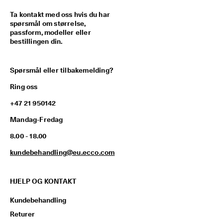
iv
e 
Ta kontakt med oss hvis du har
r
spørsmål om størrelse,
a
passform, modeller eller
b
bestillingen din.
at
te
r 
Spørsmål eller tilbakemelding?
o
g 
Ring oss
m
y
+47 21 950142
e 
Mandag-Fredag
m
e
8.00 - 18.00
r. 
Bl
kundebehandling@eu.ecco.com
i 
m
e
HJELP OG KONTAKT
d 
n
Kundebehandling
å 
>
Returer
>